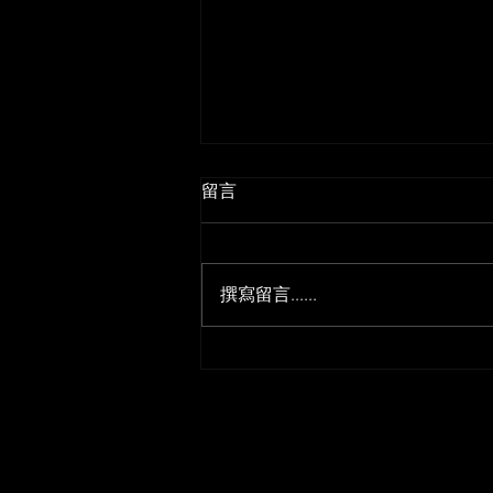
留言
撰寫留言......
《風生水起#62》精華回顧：
奇門遁甲「玄鎖陣」——鎖住
財運、婚姻與健康，一把鎖改
運法