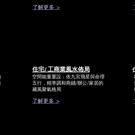
了解更多 >
住宅/ 工商業風水佈局
的
空間能量重設：依九宮飛星與命理
商
五行，精準調和商鋪/辦公/家居的
藏風聚氣格局
了解更多 >