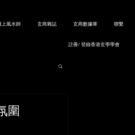
綫上風水師
玄商雜誌
玄商數據庫
聯繫
註冊/ 登錄香港玄學學會
氛圍