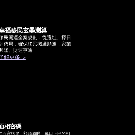
幸福移民玄學測算
移民開運全案規劃：從選址、擇日
到佈局，確保移民搬遷順遂，家業
興隆、財運亨通
了解更多 >
面相密碼
從五官格局、額頭眉眼、鼻口下巴的相