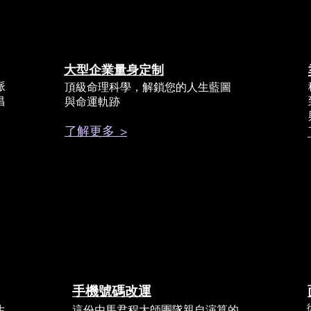
大型企業量身定制
脈
頂級命理科學，解鎖您的人生藍圖
昌
與命運軌跡
了解更多 >
手機號碼改運
生
這份由馬君程大師團隊親自演算的