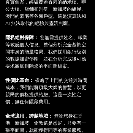
真實個案，經驗覆蓋香港的納米樓、
辦
公大樓、店鋪
和别墅、新加坡的組屋、
澳門的豪宅等各類戶型。這是演算法和 
AI 無法取代的經驗與靈活判斷。
隱私絕對保障：
 您無需提供姓名、
職業
等敏感個人信息。整個分析完全基於空
間本身的能量格局。我們採用銀行級別
的數據加密傳輸，並在分析完成後可應
要求徹底刪除您的平面圖檔案。
性價比革命：
 省略了上門的交通與時間
成本，我們能將頂級大師的智慧，以更
親民的價格提供給您。這是一次性定
價，無任何隱藏費用。
全球適用，跨越地域：
 無論您身在香
港、新加坡、倫敦還是悉尼，只要有一
張平面圖，就能獲得同等的專業服務。