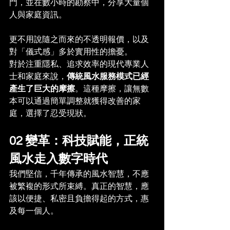
門，並在數小時的勘察中，分享大量個
人與家庭資訊。
更不用說隨之而來的不透明報價，以及
對「儀式感」多於實用性的擔憂。
對於注重隱私、追求效率的現代專業人
士和家庭來說，
傳統風水服務模式已經
產生了巨大的摩擦
。這種摩擦，讓無數
本可以通過簡單調整就獲得改善的家
庭，選擇了忍受現狀。
02 變革：科技賦能，正統
風水走入數字時代
我們堅信，千年傳承的風水智慧，不應
被繁複的形式所束縛。真正的智慧，應
該以便捷、私密且負擔得起的方式，惠
及每一個人。