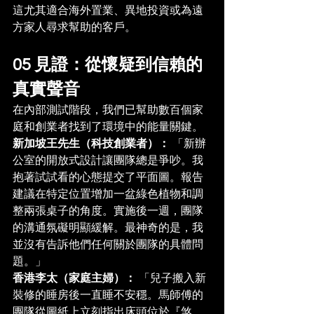
這尤其適合海外置業、異地投資或為遠
方家人尋求幫助的客戶。
05 見證：從懷疑到信賴的
真實聲音
在內部測試階段，我們已幫助數百個家
庭和創業者找到了環境中的能量關鍵。
新加坡王先生（科技創業者）：
 「新辦
公室的開放式設計讓團隊總是爭吵。我
抱著試試看的心態提交了平面圖。報告
建議在特定位置增加一盆綠色植物和調
整兩張桌子的角度。實施後一週，團隊
的溝通氛礙明顯緩解。最神奇的是，我
並沒有告訴他們任何關於團隊的具體問
題。」
香港李太（家庭主婦）：
 「兒子搬入新
裝修的睡房後一直睡不安穩。馬師傅的
團隊從圖紙上立刻指出床頭位於『煞