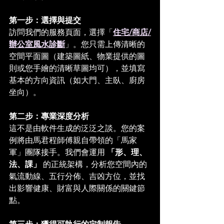
第一步：選擇與提交
訪問我們的服務頁面，選擇「
住宅/商店/
辦公室風水診斷
」。您只需上傳清晰的
空間平面圖（建築圖紙、物業提供的圖
則或您手繪的清晰草圖均可），並填寫
基本的方向資訊（如大門、主臥、廚房
坐向）。
第二步：專業深度分析
這不是由軟件生成的泛泛之談。您的案
例將由馬君程師傅親自帶領的「馬家
軍」團隊接手。我們會運用 
「形、理、
法、課」
 的正統架構，分析您空間內的
氣流動線、五行分佈、吉凶方位，並找
出影響健康、財富與人際關係的關鍵節
點。