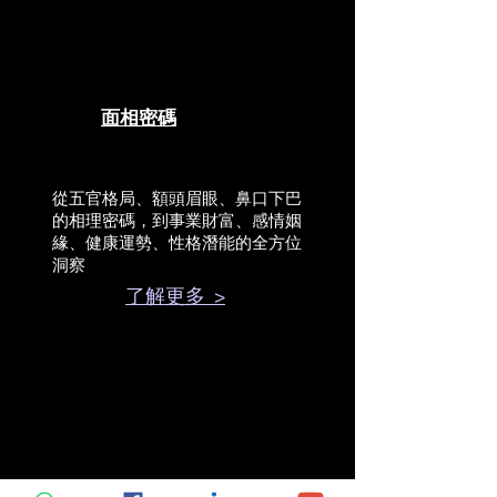
面相密碼
從五官格局、額頭眉眼、鼻口下巴
的相理密碼，到事業財富、感情姻
緣、健康運勢、性格潛能的全方位
洞察
了解更多 >