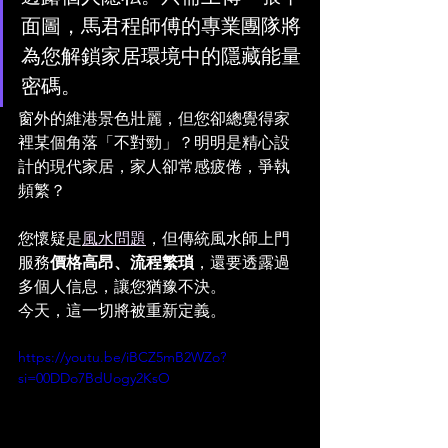
面圖，馬君程師傅的專業團隊將
為您解鎖家居環境中的隱藏能量
密碼。
窗外的維港景色壯麗，但您卻總覺得家
裡某個角落「不對勁」？明明是精心設
計的現代家居，家人卻常感疲倦，爭執
頻繁？
您懷疑是
風水問題
，但傳統風水師上門
服務
價格高昂、流程繁瑣
，還要透露過
多個人信息，讓您猶豫不決。
今天，這一切將被重新定義。
https://youtu.be/iBCZ5mB2WZo?
si=00DDo7BdUogy2KsO