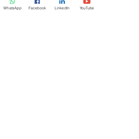
WhatsApp
Facebook
LinkedIn
YouTube
準備好蛻變未來了嗎？
訂閱
MJC-FS.COM
玄商雜誌
請輸入你的電郵地址
提交