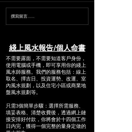
撰寫留言......
線上風水服務收費透明：
臥室內設廁所？
清楚報價後才付款，絕無
詳解濕氣、穢氣
隱藏費用
風除濕重點
綫上風水報告/個人命書
​​不需要露面，不需要知道客戶身份，
使用電腦或手機，即可享用你的綫上
風水師服務。我們的服務包括：線上
取名、擇吉日、投資運勢、改運、室
內風水規劃，以及住宅小區或商業地
盤風水規劃等。​
只需3個簡單步驟：選擇所需服務、
填妥表格、清楚收費後，透過網上鏈
接安排好付款，​你將會於十四個工作
日内完，獲得一個完整的量身定做的