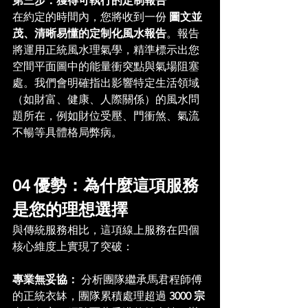
第三步：獲得可執行的定制報告
在約定的時間內，您將收到一份 
圖文並
茂、清晰易懂的定制化風水報告
。報告
將運用正統風水理氣學，精準標示出您
空間平面圖中的能量衝突點與氣場阻塞
處。我們會明確指出影響特定生活領域
（如財富、健康、人際關係）的風水問
題所在，例如財位受壓、門衝煞、氣流
不暢等具體格局弊病。
04 優勢：為什麼這項服務
是您的理想選擇
與傳統服務相比，這項線上服務在四個
核心維度上實現了突破：
專業無妥協：
 分析團隊繼承馬君程師傅
的正統衣缽，團隊累積處理超過 
3000 宗