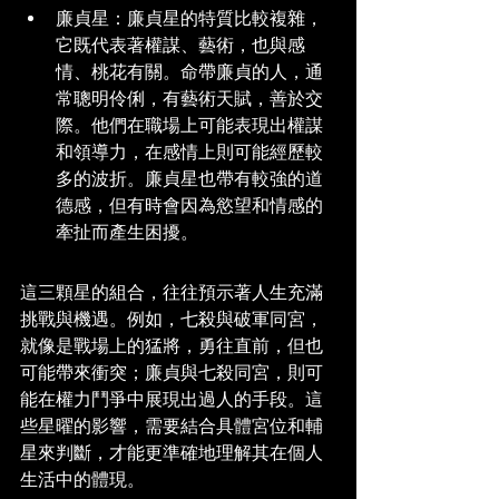
廉貞星：廉貞星的特質比較複雜，
它既代表著權謀、藝術，也與感
情、桃花有關。命帶廉貞的人，通
常聰明伶俐，有藝術天賦，善於交
際。他們在職場上可能表現出權謀
和領導力，在感情上則可能經歷較
多的波折。廉貞星也帶有較強的道
德感，但有時會因為慾望和情感的
牽扯而產生困擾。
這三顆星的組合，往往預示著人生充滿
挑戰與機遇。例如，七殺與破軍同宮，
就像是戰場上的猛將，勇往直前，但也
可能帶來衝突；廉貞與七殺同宮，則可
能在權力鬥爭中展現出過人的手段。這
些星曜的影響，需要結合具體宮位和輔
星來判斷，才能更準確地理解其在個人
生活中的體現。