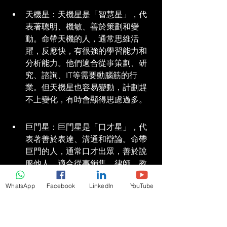
天機星：天機星是「智慧星」，代
表著聰明、機敏、善於策劃和變
動。命帶天機的人，通常思維活
躍，反應快，有很強的學習能力和
分析能力。他們適合從事策劃、研
究、諮詢、IT等需要動腦筋的行
業。但天機星也容易變動，計劃趕
不上變化，有時會顯得思慮過多。
巨門星：巨門星是「口才星」，代
表著善於表達、溝通和辯論。命帶
巨門的人，通常口才出眾，善於說
服他人，適合從事銷售、律師、教
師、媒體等需要溝通技巧的行業。
WhatsApp
Facebook
LinkedIn
YouTube
但巨門星也可能帶來固執、善妒的
特質，有時會因為言辭過激而得罪
人。