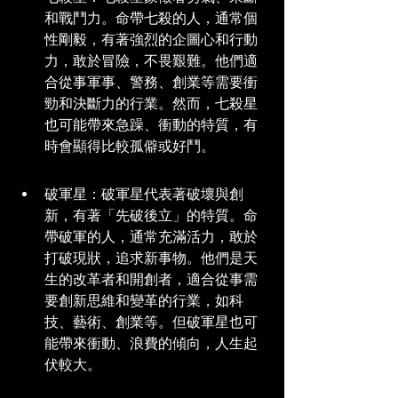
和戰鬥力。命帶七殺的人，通常個
性剛毅，有著強烈的企圖心和行動
力，敢於冒險，不畏艱難。他們適
合從事軍事、警務、創業等需要衝
勁和決斷力的行業。然而，七殺星
也可能帶來急躁、衝動的特質，有
時會顯得比較孤僻或好鬥。
破軍星：破軍星代表著破壞與創
新，有著「先破後立」的特質。命
帶破軍的人，通常充滿活力，敢於
打破現狀，追求新事物。他們是天
生的改革者和開創者，適合從事需
要創新思維和變革的行業，如科
技、藝術、創業等。但破軍星也可
能帶來衝動、浪費的傾向，人生起
伏較大。