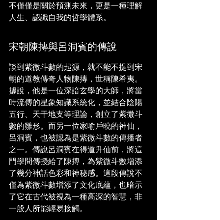
不僅僅是關於預測未來，更是一種理解
人生、認識自我的哲學體系。
宋朝陳摶與呂洞賓的傳說
談到紫微斗數的起源，就不能不提到宋
朝的道教傳奇人物陳摶，世稱陳希夷。
據說，他是一位深諳玄學的大師，將當
時流傳的星象知識系統化，並結合陰陽
五行、天干地支等理論，創立了紫微斗
數的雛形。而另一位家喻戶曉的神仙，
呂洞賓，也被認為是紫微斗數的傳播者
之一。傳說呂洞賓在得道升仙前，將這
門學問傳授給了陳摶，為紫微斗數增添
了幾分神話色彩和神秘感。這段傳說不
僅為紫微斗數增添了文化底蘊，也暗示
了它在古代被視為一種高深的智慧，非
一般人所能輕易接觸。