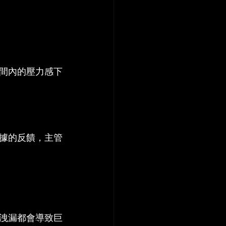
間內的壓力感下
據的反饋，主管
洩漏都會導致巨