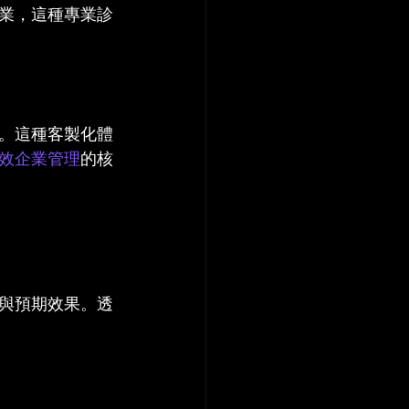
業，這種專業診
。這種客製化體
效企業管理
的核
與預期效果。透