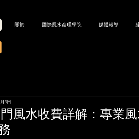
關於
國際風水命理學院
媒體報導
5月3日
年上門風水收費詳解：專業
務