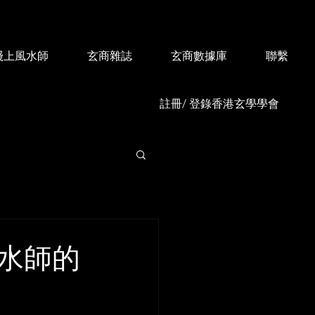
綫上風水師
玄商雜誌
玄商數據庫
聯繫
註冊/ 登錄香港玄學學會
風水師的