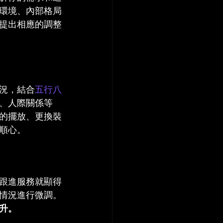
環境、內部格局
提出相應的調整
況，結合
五行八
、人際關係等
的擺放、更換裝
順心。
跟進服務就顯得
情況進行微調。
升。