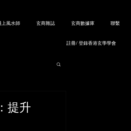
綫上風水師
玄商雜誌
玄商數據庫
聯繫
註冊/ 登錄香港玄學學會
：提升