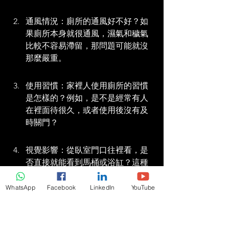
通風情況：廁所的通風好不好？如
果廁所本身就很通風，濕氣和穢氣
比較不容易滯留，那問題可能就沒
那麼嚴重。
使用習慣：家裡人使用廁所的習慣
是怎樣的？例如，是不是經常有人
在裡面待很久，或者使用後沒有及
時關門？
視覺影響：從臥室門口往裡看，是
否直接就能看到馬桶或浴缸？這種
視覺上的直沖，在風水上也是需要
注意的。
WhatsApp
Facebook
LinkedIn
YouTube
簡單來說，就是先了解問題