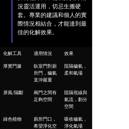
況靈活運用，切忌生搬硬
套。專業的建議和個人的實
際情況相結合，才能達到最
佳的化解效果。
化解工具
適用情況
效果
厚實門簾
臥室門對廁
阻隔穢氣，
所門，穢氣
柔和氣場
直沖嚴重
屏風/隔斷
兩門之間有
阻隔視線與
足夠空間
氣流，劃分
空間
綠色植物
廁所門口，
吸收穢氣，
希望淨化空
淨化氣場