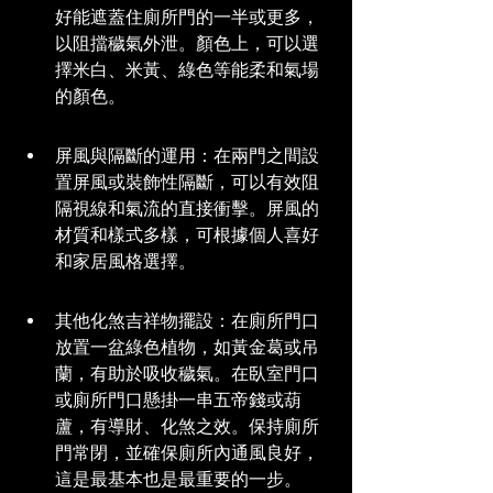
好能遮蓋住廁所門的一半或更多，
以阻擋穢氣外泄。顏色上，可以選
擇米白、米黃、綠色等能柔和氣場
的顏色。
屏風與隔斷的運用：在兩門之間設
置屏風或裝飾性隔斷，可以有效阻
隔視線和氣流的直接衝擊。屏風的
材質和樣式多樣，可根據個人喜好
和家居風格選擇。
其他化煞吉祥物擺設：在廁所門口
放置一盆綠色植物，如黃金葛或吊
蘭，有助於吸收穢氣。在臥室門口
或廁所門口懸掛一串五帝錢或葫
蘆，有導財、化煞之效。保持廁所
門常閉，並確保廁所內通風良好，
這是最基本也是最重要的一步。