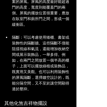
案的屏風。屏風的高度最好能超過
門的高度，寬度則能覆蓋門的兩
側。屏風的擺放位置很重要，應放
在臥室門和廁所門之間，形成一個
緩衝區。
隔斷：可以考慮使用矮櫃、書架或
裝飾性的隔斷牆。這些隔斷不僅能
阻擋視線和氣流，還能增加收納空
間或展示裝飾品，一舉多得。例
如，在兩門之間放置一個半高的櫃
子，上面可以擺放綠植或裝飾品，
既實用又美觀。也可以利用裝飾性
的屏風隔斷，選擇鏤空設計的，既
能分隔空間，又不至於讓空間顯得
過於壓抑。
其他化煞吉祥物擺設