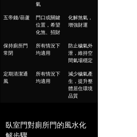
氣
五帝錢/葫蘆
門口或關鍵
化解煞氣，
位置，希望
增強財運
化煞、招財
保持廁所門
所有情況下
防止穢氣外
常閉
均適用
泄，維持空
間氣場穩定
定期清潔通
所有情況下
減少穢氣產
風
均適用
生，提升整
體居住環境
品質
臥室門對廁所門的風水化
解步驟