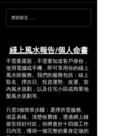
撰寫留言......
命書疑難解答：常見問題
成人改名真的能
專業回覆
玄學角度全面解
綫上風水報告/個人命書
​​不需要露面，不需要知道客戶身份，
使用電腦或手機，即可享用你的綫上
風水師服務。我們的服務包括：線上
取名、擇吉日、投資運勢、改運、室
內風水規劃，以及住宅小區或商業地
盤風水規劃等。​
只需3個簡單步驟：選擇所需服務、
填妥表格、清楚收費後，透過網上鏈
接安排好付款，​你將會於十四個工作
日内完，獲得一個完整的量身定做的