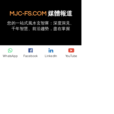
MJC-FS.COM
媒體報道
您的一站式風水玄智庫：深度洞見、
千年智慧、前沿趨勢，盡在掌握
Associate Press
WhatsApp
Facebook
LinkedIn
YouTube
Wealth Legacy Feng Shui Planning
Explains the Key Element Missing in
Luxury Home Design | AP News
Associate Press
Struggling Developers Turn to Feng Shui
Strategies Amid Property Market Crisis |