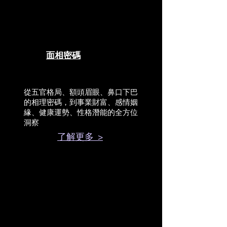
面相密碼
從五官格局、額頭眉眼、鼻口下巴
的相理密碼，到事業財富、感情姻
緣、健康運勢、性格潛能的全方位
洞察
了解更多 >