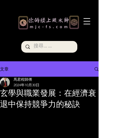
文章
馬君程師傅
2024年10月30日
玄學與職業發展：在經濟衰
退中保持競爭力的秘訣
#風水收費
#香港玄學家
#風水師
#香港風
水師
#職業發展
#玄學智慧
#經濟衰退
#
職場競爭力