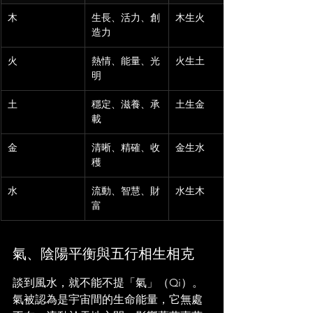
木
生長、活力、創
木生火
造力
火
熱情、能量、光
火生土
明
土
穩定、滋養、承
土生金
載
金
清晰、精確、收
金生水
穫
水
流動、智慧、財
水生木
富
氣、陰陽平衡與五行相生相克
談到風水，就不能不提「氣」（Qi）。
氣被認為是宇宙間的生命能量，它無處