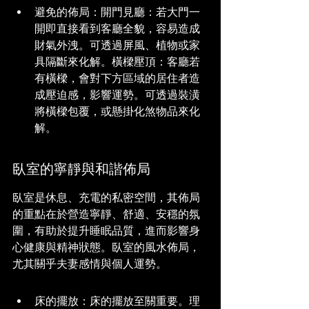
避免的佈局：開門見廳：若大門一
開即直接看到客廳全貌，容易造成
財氣外洩。可透過屏風、植物或家
具隔斷來化解。橫樑壓頂：客廳若
有橫樑，會對下方區域的居住者造
成壓迫感，影響運勢。可透過裝潢
將橫樑包覆，或懸掛化煞物品來化
解。
臥室的寧靜與和諧佈局
臥室是休息、充電的私密空間，其佈局
的重點在於營造寧靜、舒適、安穩的氛
圍，有助於提升睡眠品質，進而影響身
心健康與精神狀態。臥室的風水佈局，
尤其關乎夫妻感情與個人運勢。
床的擺放：床的擺放至關重要。理