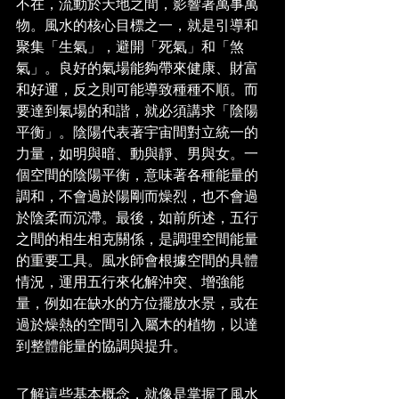
不在，流動於天地之間，影響著萬事萬
物。風水的核心目標之一，就是引導和
聚集「生氣」，避開「死氣」和「煞
氣」。良好的氣場能夠帶來健康、財富
和好運，反之則可能導致種種不順。而
要達到氣場的和諧，就必須講求「陰陽
平衡」。陰陽代表著宇宙間對立統一的
力量，如明與暗、動與靜、男與女。一
個空間的陰陽平衡，意味著各種能量的
調和，不會過於陽剛而燥烈，也不會過
於陰柔而沉滯。最後，如前所述，五行
之間的相生相克關係，是調理空間能量
的重要工具。風水師會根據空間的具體
情況，運用五行來化解沖突、增強能
量，例如在缺水的方位擺放水景，或在
過於燥熱的空間引入屬木的植物，以達
到整體能量的協調與提升。
了解這些基本概念，就像是掌握了風水