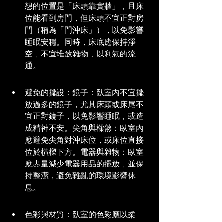
想的位置是「床頭靠實牆」，且床
位能看到房門，但床頭不宜正對房
門（稱為「門沖床」），以免影響
睡眠安穩。同時，床底應保持淨
空，不宜堆放雜物，以利氣的流
通。
避免的擺設：鏡子：臥室內不宜擺
放過多的鏡子，尤其床頭或床尾不
宜正對鏡子，以免影響睡眠，或造
成精神不安。尖角與樑煞：臥室內
應避免尖角對沖床位，或床位直接
位於橫樑下方。電器與雜物：臥室
應盡量減少電器用品的擺放，並保
持整潔，避免雜亂的環境影響休
息。
色彩與材質：臥室的色彩應以柔