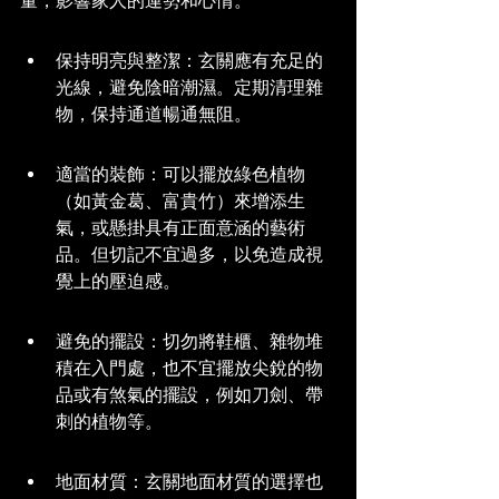
量，影響家人的運勢和心情。
保持明亮與整潔：玄關應有充足的
光線，避免陰暗潮濕。定期清理雜
物，保持通道暢通無阻。
適當的裝飾：可以擺放綠色植物
（如黃金葛、富貴竹）來增添生
氣，或懸掛具有正面意涵的藝術
品。但切記不宜過多，以免造成視
覺上的壓迫感。
避免的擺設：切勿將鞋櫃、雜物堆
積在入門處，也不宜擺放尖銳的物
品或有煞氣的擺設，例如刀劍、帶
刺的植物等。
地面材質：玄關地面材質的選擇也