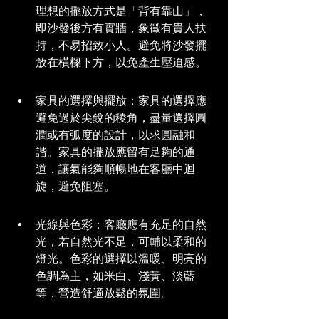
理想的擺放方式是「背有靠山」，
即沙發後方有實牆，象徵有貴人扶
持，不易招致小人。避免將沙發擺
放在橫樑下方，以免產生壓迫感。
家具的選擇與擺放：家具的選擇應
避免過於尖銳的稜角，盡量選擇圓
潤或有弧度的設計，以求圓融和
諧。家具的擺放應留有足夠的通
道，讓氣能夠順暢地在客廳中迴
旋，避免阻塞。
光線與色彩：客廳應有充足的自然
光，若自然光不足，可輔以柔和的
燈光。色彩的選擇以溫暖、明亮的
色調為主，如米白、淺黃、淡藍
等，營造舒適放鬆的氛圍。