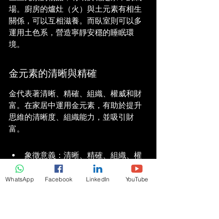
場。廚房的爐灶（火）與土元素有相生
關係，可以互相滋養。而臥室則可以多
運用土色系，營造寧靜安穩的睡眠環
境。
金元素的清晰與精確
金代表著清晰、精確、組織、權威和財
富。在家居中運用金元素，有助於提升
思維的清晰度、組織能力，並吸引財
富。
象徵意義：清晰、精確、組織、權
威、財富、收穫、理性。
WhatsApp
Facebook
LinkedIn
YouTube
居家運用：材質：金屬製品，如
銅、銀、鐵、鋁等。可以通過金屬
裝飾品、燈具、家具配件等引入。