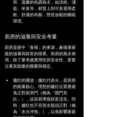
和、溫馨的色調為主，如淡粉、淺
藍、米黃等，材質上則可多選用柔
軟、舒適的布藝，營造放鬆的睡眠
環境。
廚房的滋養與安全考量
廚房是家中「食祿」的來源，象徵著家
庭的滋養與財富的積累。廚房的風水佈
局，除了要考慮實用性與安全性，更要
注重其能量的匯聚與穩定。
爐灶的擺放：爐灶代表火，是廚房
的能量核心。理想的爐灶位置應避
免正對廚房門（稱為「開門見
灶」），這容易導致財富流失。同
時，爐灶也不宜與水龍頭正對（稱
為「水火沖煞」），以免影響家庭