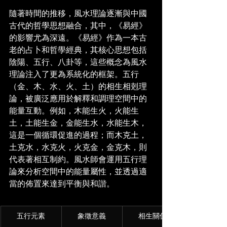
隨著時間的推移，風水理論逐漸與中國
古代的哲學思想融合，其中，《易經》
的影響尤為深遠。《易經》作為一本古
老的占卜和哲學經典，其核心思想包括
陰陽、五行、八卦等，這些概念為風水
理論注入了更為系統化的框架。五行
（金、木、水、火、土）的相生相剋理
論，被廣泛應用於解釋和調理空間中的
能量互動。例如，木能生火，火能生
土，土能生金，金能生水，水能生木，
這是一個循環促進的過程；而木克土，
土克水，水克火，火克金，金克木，則
代表著相互制約。風水師會運用五行理
論來分析空間中的能量屬性，並透過適
當的佈置來達到平衡與和諧。
五行元素
象徵意義
相生關係