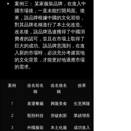
案例三： 某家服裝品牌，在進入中
國市場後，一直未能打開局面。後
來，該品牌根據中國的文化習俗，
對其品牌名稱進行了本土化改造。
改名後，該品牌迅速獲得了中國消
費者的認可，並且在市場上取得了
巨大的成功。該品牌意識到，在進
入新的市場時，必須充分考慮當地
的文化背景，才能更好地適應市場
的需求。
案例
改名前名
改名後名
效果
稱
稱
1
衰運餐廳
興隆美食
生意興隆
2
瓶頸科技
突破創新
業績增長
3
外國服裝
本土化服
成功進入