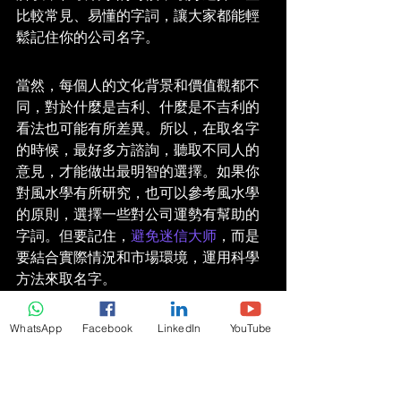
比較常見、易懂的字詞，讓大家都能輕
鬆記住你的公司名字。
當然，每個人的文化背景和價值觀都不
同，對於什麼是吉利、什麼是不吉利的
看法也可能有所差異。所以，在取名字
的時候，最好多方諮詢，聽取不同人的
意見，才能做出最明智的選擇。如果你
對風水學有所研究，也可以參考風水學
的原則，選擇一些對公司運勢有幫助的
字詞。但要記住，
避免迷信大师
，而是
要結合實際情況和市場環境，運用科學
方法來取名字。
WhatsApp
Facebook
LinkedIn
YouTube
名稱的音韻美
一個好的公司名稱，不僅要好聽、好
記，還要具有音韻美。所謂音韻美，就