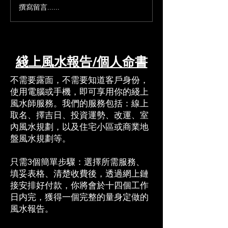
撰寫留言......
工業廠房風水：管理能量
命書疑難解答：
以確保安全與生產力
專業回覆
綫上風水報告/個人命書
​​不需要露面，不需要知道客戶身份，
使用電腦或手機，即可享用你的綫上
風水師服務。我們的服務包括：線上
取名、擇吉日、投資運勢、改運、室
內風水規劃，以及住宅小區或商業地
盤風水規劃等。​
只需3個簡單步驟：選擇所需服務、
填妥表格、清楚收費後，透過網上鏈
接安排好付款，​你將會於十四個工作
日内完，獲得一個完整的量身定做的
風水報告。