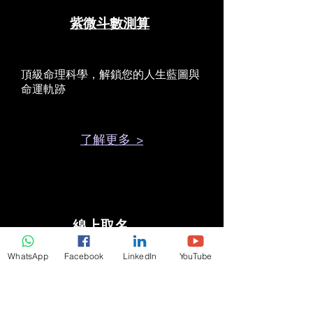
紫微斗數測算
頂級命理科學，解鎖您的人生藍圖與
命運軌跡
了解更多 >
線上取名
WhatsApp
Facebook
LinkedIn
YouTube
開運命名服務：依八字五行、企業命
盤，為您精選招財納福、氣運相生的
好名