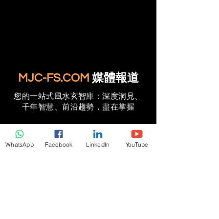
MJC-FS.COM
媒體報道
您的一站式風水玄智庫：深度洞見、
千年智慧、前沿趨勢，盡在掌握
WhatsApp
Facebook
LinkedIn
YouTube
Associate Press
Wealth Legacy Feng Shui Planning
Explains the Key Element Missing in
Luxury Home Design | AP News