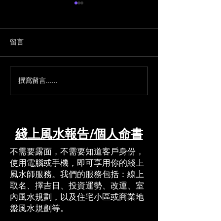
留言
撰寫留言......
Mining Site Feng Shui:
財富與大門：為
Mitigating Earth Element
設計「納氣之口
for Safety
綫上風水報告/個人命書
​​不需要露面，不需要知道客戶身份，
使用電腦或手機，即可享用你的綫上
風水師服務。我們的服務包括：線上
取名、擇吉日、投資運勢、改運、室
內風水規劃，以及住宅小區或商業地
盤風水規劃等。​