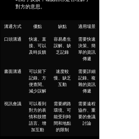
對方的意思。
溝通方式
優點
缺點
適用場景
口頭溝通
快速、直
容易產生
需要快速
接、可以
誤解、缺
決策、簡
及時反饋
乏記錄
單的資訊
傳遞
書面溝通
可以留下
速度較
需要詳細
記錄、方
慢、缺乏
記錄、複
便查閱、
互動
雜的資訊
減少誤解
傳遞
視訊會議
可以看到
需要網路
需要遠程
對方的表
環境、可
協作、重
情和肢體
能受到時
要的會議
語言、增
間和地點
討論
加互動
的限制