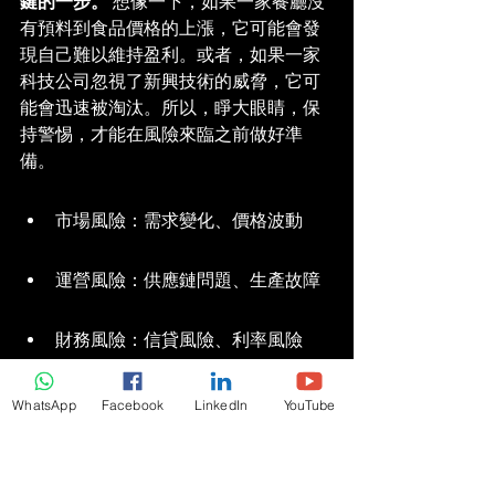
鍵的一步。
 想像一下，如果一家餐廳沒
有預料到食品價格的上漲，它可能會發
現自己難以維持盈利。或者，如果一家
科技公司忽視了新興技術的威脅，它可
能會迅速被淘汰。所以，睜大眼睛，保
持警惕，才能在風險來臨之前做好準
備。
市場風險：需求變化、價格波動
運營風險：供應鏈問題、生產故障
財務風險：信貸風險、利率風險
合規風險：法律法規變化、政策調
WhatsApp
Facebook
LinkedIn
YouTube
整
風險評估的方法