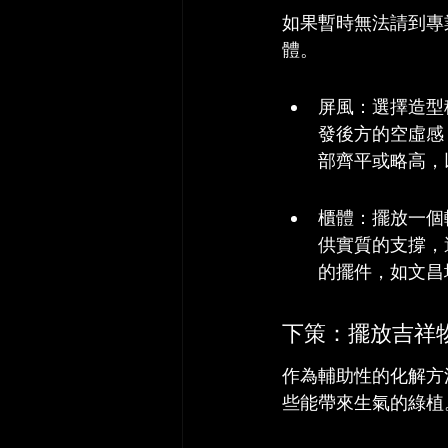
如果暫時無法請到專
體。
屏風：選擇造型
發後方的空虛感
部齊平或略高，
櫃體：擺放一個
供實質的支撐，
的擺件，如文昌
下策：擺放吉祥
作為輔助性的化解方
些能帶來生氣的綠植