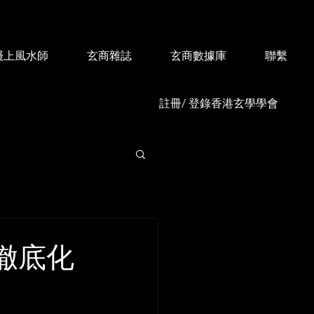
綫上風水師
玄商雜誌
玄商數據庫
聯繫
註冊/ 登錄香港玄學學會
徹底化