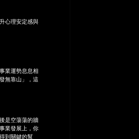
升心理安定感與
事業運勢息息相
發無靠山」，這
後是空蕩蕩的牆
事業發展上，你
得到關鍵的幫