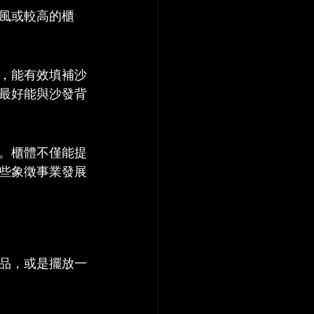
風或較高的櫃
，能有效填補沙
最好能與沙發背
。櫃體不僅能提
些象徵事業發展
品，或是擺放一