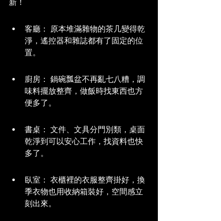
新！
客廳： 原本堆滿雜物的茶几變得乾
淨，遙控器和雜誌都有了固定的位
置。
廚房： 鍋碗瓢盆不再亂七八糟，調
味料擺放整齊，做飯時找東西也方
便多了。
書桌： 文件、文具分門別類，桌面
乾淨到可以安心工作，找資料也快
多了。
臥室： 衣櫃裡的衣服整齊掛好，換
季衣物也用收納箱裝好，空間感立
刻出來。