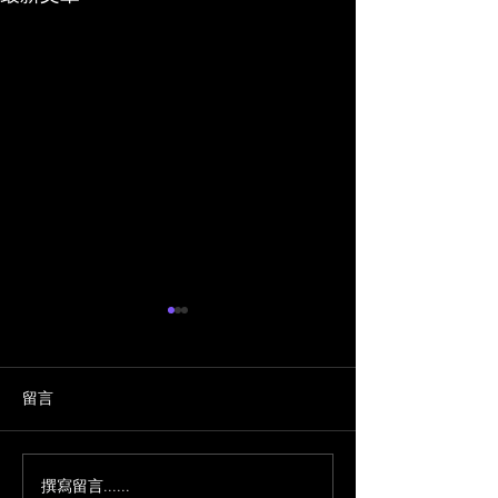
留言
撰寫留言......
沙發上方裝吊燈（壓
馬君程線上玄學