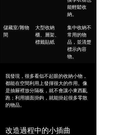
能輕鬆收
納。
儲藏室/雜物
大型收納
集中收納不
間
櫃、層架、
常用的物
標籤貼紙
品，並清楚
標示內容
物。
我發現，很多看似不起眼的收納小物，
都能在空間利用上發揮很大的作用。像
是抽屜裡放分隔板，就不會讓小東西亂
跑；利用牆面掛鉤，就能掛起很多零散
的物品。
改造過程中的小插曲