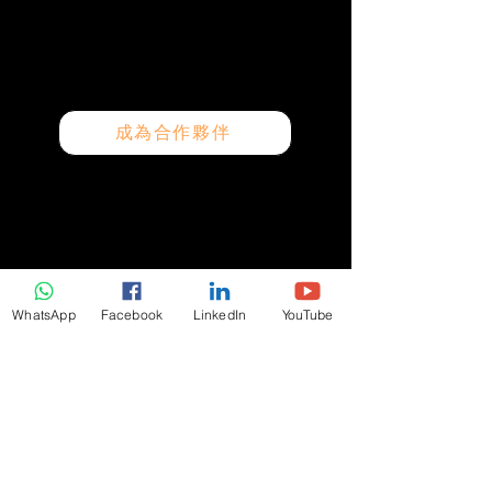
成為合作夥伴
​快速連結
首頁
線上風水報告/命書
WhatsApp
Facebook
LinkedIn
YouTube
約見風水顧問
線上課程
關於線上風水師
媒體訪問