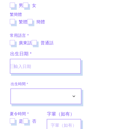
填
男
女
繁簡體
繁體
簡體
必
常用語言
*
填
廣東話
普通話
r
出生日期
*
e
q
u
i
r
e
出生時間
d
必
夏令時間
*
字輩（如有）
填
是
否