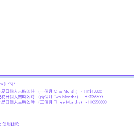
em (HK$)
*
易日個人吉時凶時 （一個月 One Month） - HK$18800
易日個人吉時凶時 （兩個月 Two Months） - HK$36800
易日個人吉時凶時 （三個月 Three Months） - HK$50800
受
使用條款