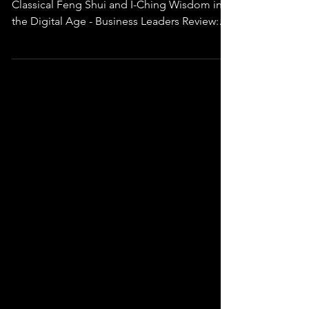
Classical Feng Shui and I-Ching Wisdom into
the Digital Age - Business Leaders Review:
Best Business Magazine and News Online In
a world increasingly driven by data, speed,
and constant change, the search for clarity,
harmony, and strategic alignment has never
been more relevant. Bridging ancient
wisdom with modern decision-making, MJC-
FS.COM has emerged as a trusted global
platform redefining how Feng Shui and I-
Ching consulting is de