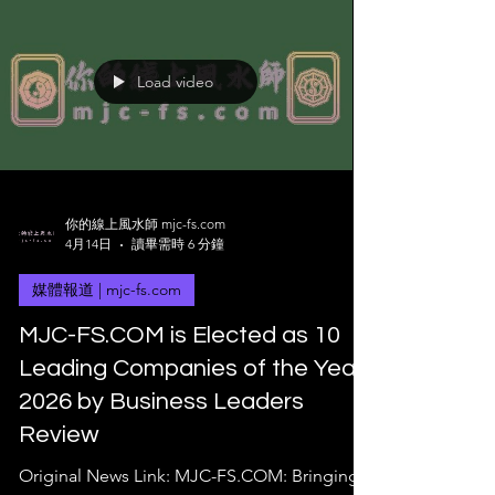
Load video
你的線上風水師 mjc-fs.com
4月14日
讀畢需時 6 分鐘
媒體報道 | mjc-fs.com
MJC-FS.COM is Elected as 10
Leading Companies of the Year
2026 by Business Leaders
Review
Original News Link: MJC-FS.COM: Bringing