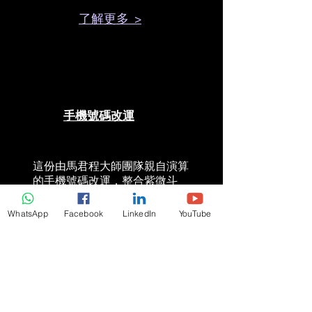
了解更多 >
手機號碼改運
這份由馬君程大師團隊親自演算
的手機號碼改運，整合紫微斗
數、奇門遁甲等正統玄學技法
WhatsApp
Facebook
LinkedIn
YouTube
了解更多 >