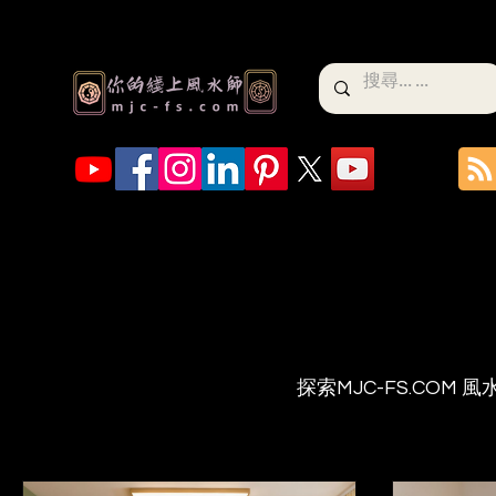
探索MJC-FS.CO