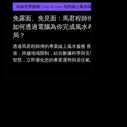
在線玄學服務 | mjc-fs.com 你的線上風水師
免露面、免見面：馬君程師傅
如何透過電腦為你完成風水布
局？
透過馬君程師傅的專業線上風水服務 香
港，跨越地域限制，結合數據科學與玄學
智慧，立即優化您的事業運勢與居住氣
場。