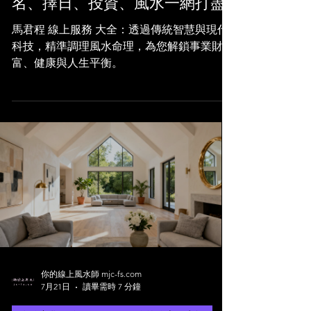
名、擇日、投資、風水一網打盡
馬君程 線上服務 大全：透過傳統智慧與現代
科技，精準調理風水命理，為您解鎖事業財
富、健康與人生平衡。
你的線上風水師 mjc-fs.com
7月21日
讀畢需時 7 分鐘