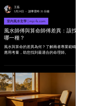
王磊
5月24日
讀畢需時 35 分鐘
室內風水玄學 | mjc-fs.com
風水師傅與算命師傅差異：該找
哪一種？
風水與算命的差異為何？了解兩者專業範疇與
應用考量，助您找到最適合的命理師。