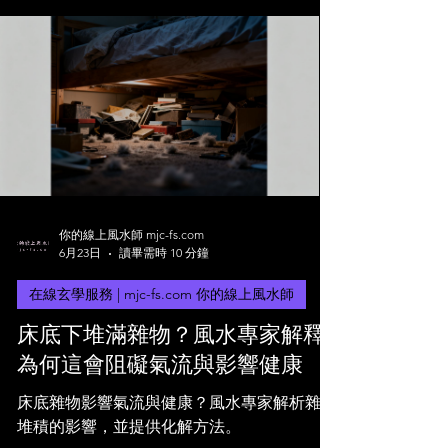
你的線上風水師 mjc-fs.com
6月23日
讀畢需時 10 分鐘
在線玄學服務 | mjc-fs.com 你的線上風水師
床底下堆滿雜物？風水專家解釋
為何這會阻礙氣流與影響健康
床底雜物影響氣流與健康？風水專家解析雜物
堆積的影響，並提供化解方法。