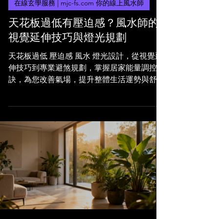
在線玄學服務 | mjc-fs.com 你的線上風水師
天花板過低有壓迫感？風水師的
視覺延伸技巧與燈光規劃
天花板過低 壓迫感 風水 燈光設計，從視覺延
伸技巧到專業避煞規劃，掌握居家能量調控秘
訣，為您改善氣場，提升整體生活運勢與舒適
感。