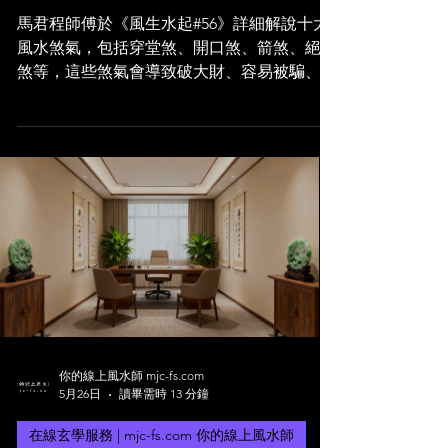
原來有跡可尋！奇門遁甲教你一
招化解
馬君程師傅於《風生水起#56》詳細解說十大
風水煞氣，包括穿堂煞、開口煞、箭煞、絕地
煞等，這些煞氣會導致破大財、容易被騙、事
業停滯。文章提供簡單、低成本的化解方法，
讓您自己也能檢查家中與辦公室的風水。適用
於正面臨財務壓力、投資失利或職場不順的讀
者。
你的線上風水師 mjc-fs.com
5月26日
讀畢需時 13 分鐘