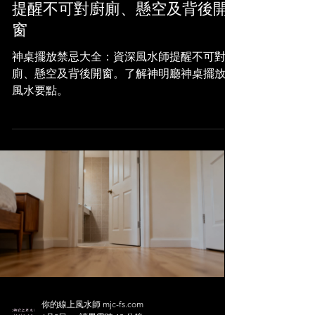
提醒不可對廚廁、懸空及背後開
窗
神桌擺放禁忌大全：資深風水師提醒不可對廚
廁、懸空及背後開窗。了解神明廳神桌擺放的
風水要點。
你的線上風水師 mjc-fs.com