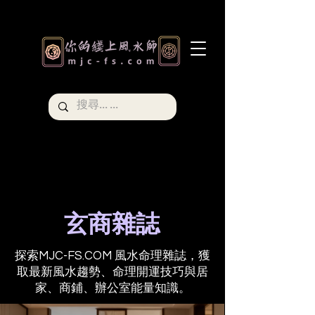
玄商雜誌
探索MJC-FS.COM 風水命理雜誌，獲
取最新風水趨勢、命理開運技巧與居
家、商鋪、辦公室能量知識。