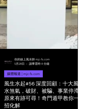
你的線上風水師 mjc-fs.com
5月28日
讀畢需時 8 分鐘
媒體報道 | mjc-fs.com
風生水起#56 深度回顧：十大風
水煞氣，破財、被騙、事業停滯