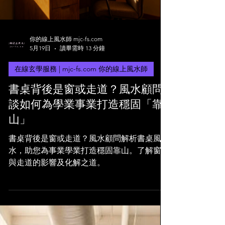
你的線上風水師 mjc-fs.com
5月19日
讀畢需時 13 分鐘
在線玄學服務 | mjc-fs.com 你的線上風水師
書桌背後是窗或走道？風水顧問
談如何為學業事業打造穩固「靠
山」
書桌背後是窗或走道？風水顧問解析書桌風
水，助您為事業學業打造穩固靠山。了解窗戶
與走道的影響及化解之道。