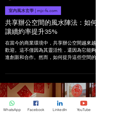
馬君程師傅
5月15日
讀畢需時 9 分鐘
室內風水玄學 | mjc-fs.com
共享辦公空間的風水陣法：如何
讓續約率提升35%
在當今的商業環境中，共享辦公空間越來越受
歡迎。這不僅因為其靈活性，還因為它能夠促
進創新和合作。然而，如何提升這些空間的續
約率卻是一個挑戰。本文將探討共享空間風水
陣的原則和應用，幫助業主提升續約率達到
35%。 關鍵要點 選擇適合的地點是風水的基
WhatsApp
Facebook
LinkedIn
YouTube
礎，能影響整體運營。 空間布局和家具擺放
直接影響使用者的舒適度和工作效率。 利用
自然光和綠植能增強空間的生氣與活力。 社