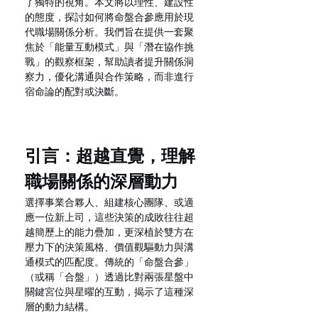
了獨特的視角。本文將以理性、建設性
的態度，探討如何將命盤合參應用於現
代職場關係分析。我們旨在提供一套聚
焦於「能量互動模式」與「潛在協作挑
戰」的觀察框架，幫助讀者提升關係洞
察力，優化溝通與合作策略，而非進行
宿命論的配對或決斷。
引言：超越直覺，理解
職場關係的深層動力
選擇事業合夥人、組建核心團隊、或適
應一位新上司，這些決策的成敗往往超
越簡歷上的能力疊加，更深植於雙方在
壓力下的決策風格、價值觀驅動力與溝
通模式的匹配度。傳統的「命盤合參」
（或稱「合盤」）透過比對兩張星盤中
關鍵宮位與星曜的互動，揭示了這種深
層的動力結構。