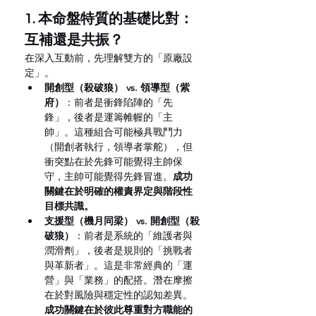
1. 本命盤特質的基礎比對：
互補還是共振？
在深入互動前，先理解雙方的「原廠設
定」。
開創型（殺破狼） vs. 領導型（紫
府）
：前者是衝鋒陷陣的「先
鋒」，後者是運籌帷幄的「主
帥」。這種組合可能極具戰鬥力
（開創者執行，領導者掌舵），但
衝突點在於先鋒可能覺得主帥保
守，主帥可能覺得先鋒冒進。
成功
關鍵在於明確的權責界定與階段性
目標共識。
支援型（機月同梁） vs. 開創型（殺
破狼）
：前者是系統的「維護者與
潤滑劑」，後者是規則的「挑戰者
與革新者」。這是非常經典的「運
營」與「業務」的配搭。潛在摩擦
在於對風險與穩定性的認知差異。
成功關鍵在於彼此尊重對方職能的