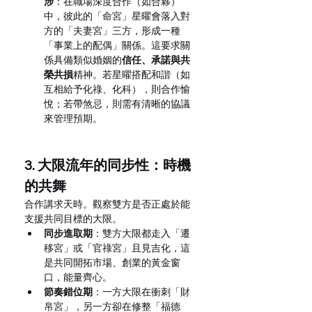
涉
：在職場深度合作（如合夥）
中，彼此的「命宮」星曜會落入對
方的「夫妻宮」三方，形成一種
「事業上的配偶」關係。這要求關
係具備類似婚姻的
信任、承諾與共
榮共損
精神。若星曜搭配和諧（如
互相給予化祿、化科），則合作愉
悅；若帶煞忌，則需有清晰的協議
來管理預期。
3. 大限流年的同步性：時機
的共舞
合作講求天時。觀察雙方是否正處於能
支援共同目標的大限。
同步進取期
：雙方大限都走入「遷
移宮」或「官祿宮」且見吉化，這
是共同開拓市場、創業的黃金窗
口，能量齊心。
節奏錯位期
：一方大限在衝刺「財
帛宮」，另一方卻在修整「福德