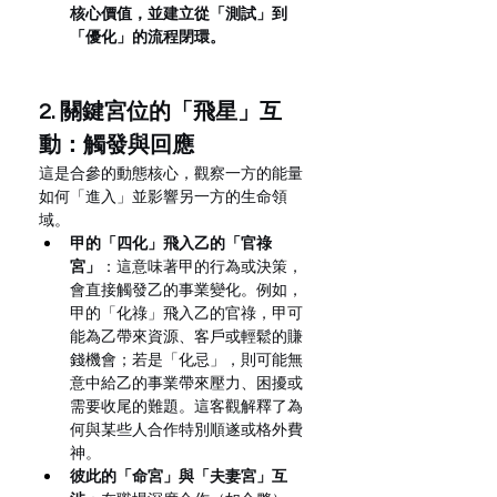
核心價值，並建立從「測試」到
「優化」的流程閉環。
2. 關鍵宮位的「飛星」互
動：觸發與回應
這是合參的動態核心，觀察一方的能量
如何「進入」並影響另一方的生命領
域。
甲的「四化」飛入乙的「官祿
宮」
：這意味著甲的行為或決策，
會直接觸發乙的事業變化。例如，
甲的「化祿」飛入乙的官祿，甲可
能為乙帶來資源、客戶或輕鬆的賺
錢機會；若是「化忌」，則可能無
意中給乙的事業帶來壓力、困擾或
需要收尾的難題。這客觀解釋了為
何與某些人合作特別順遂或格外費
神。
彼此的「命宮」與「夫妻宮」互