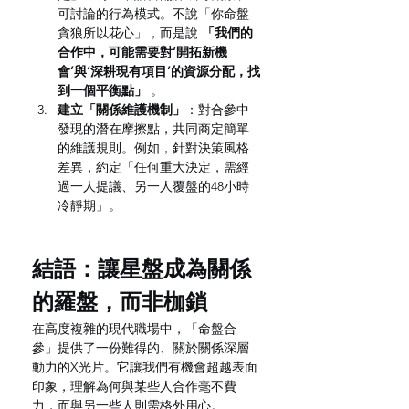
可討論的行為模式。不說「你命盤
貪狼所以花心」，而是說 
「我們的
合作中，可能需要對‘開拓新機
會’與‘深耕現有項目’的資源分配，找
到一個平衡點」
 。
建立「關係維護機制」
：對合參中
發現的潛在摩擦點，共同商定簡單
的維護規則。例如，針對決策風格
差異，約定「任何重大決定，需經
過一人提議、另一人覆盤的48小時
冷靜期」。
結語：讓星盤成為關係
的羅盤，而非枷鎖
在高度複雜的現代職場中，「命盤合
參」提供了一份難得的、關於關係深層
動力的X光片。它讓我們有機會超越表面
印象，理解為何與某些人合作毫不費
力，而與另一些人則需格外用心。