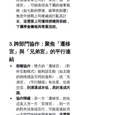
祿宮」，可能表現為下屬的做事風
格（如七殺的莽撞、破軍的顛覆）
無意中挑戰上司權威或打亂其計
畫。
這需要上司懂得授權與容錯，
下屬學會彙報與尊重流程。
3. 跨部門協作：聚焦「遷移
宮」與「兄弟宮」的平行連
結
順暢協作
：雙方的「遷移宮」（對
外互動模式）能和諧互動（如太陽
的熱情感染天同的溫和），或「兄
弟宮」（平行關係）有吉星、化祿
交流，
則溝通成本低，易於達成共
識
。
協作障礙
：若一方「遷移宮」的化
忌直入另一方「官祿宮」，則一方
的對外決策或言行，可能直接給另
一方部門的績效帶來麻煩。
這需要