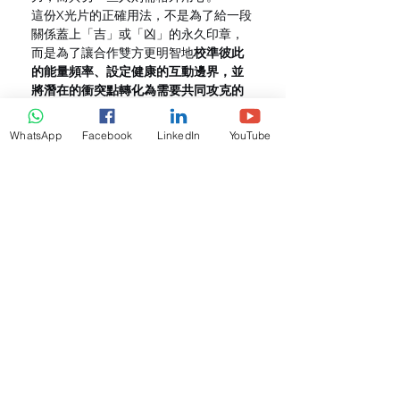
這份X光片的正確用法，不是為了給一段
關係蓋上「吉」或「凶」的永久印章，
而是為了讓合作雙方更明智地
校準彼此
的能量頻率、設定健康的互動邊界，並
將潛在的衝突點轉化為需要共同攻克的
創新課題。
WhatsApp
Facebook
LinkedIn
YouTube
最終，決定職場關係成敗的，永遠是現
實中的信任、尊重、共同目標與那份願
意為了共同成功而不斷調整適應的意
願。命盤合參，只是讓這段重要的旅
程，起步時地圖更清晰一些。
核心價值與鄭重聲明
：本文所探讨的
「命盤合參」方法，是紫微斗數體系中
的一種文化分析工具。所有內容均旨在
提供一種關係動力的觀察視角與自我反
思的啟發，屬於文化與哲學探討範疇。
內容絕不構成任何形式的人事決策建議
（如聘用、合夥、晉升）。
 現實中的職
場關係與重大合作，必須基於對個人品