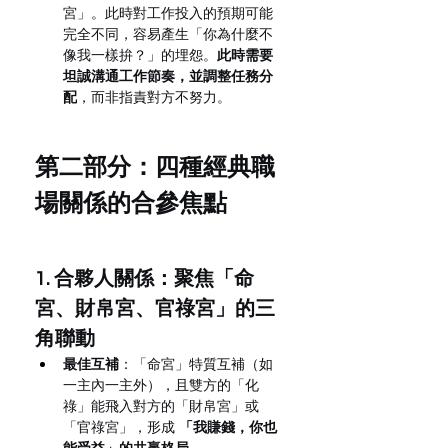
宮」。此時對工作投入的預期可能
完全不同，容易產生「你為什麼不
像我一樣拚？」的埋怨。
此時需要
坦誠溝通工作節奏，並調整任務分
配
，而非指責對方不努力。
第二部分：四種經典職
場關係的合參焦點
1. 合夥人關係：聚焦「命
宮、財帛宮、官祿宮」的三
角聯動
最佳互補
：「命宮」特質互補（如
一主內一主外），且雙方的「化
祿」能飛入對方的「財帛宮」或
「官祿宮」，形成 
「我賺錢，你也