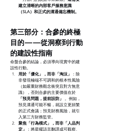
建立清晰的內部客戶服務意識
（SLA）和正式的溝通備忘機制。
第三部分：合參的終極
目的——從洞察到行動
的建設性指南
命盤合參的結論，必須導向現實中的建
設性行動。
用於「優化」，而非「淘汰」
：除
非發現極端不可調和的根本性風險
（如嚴重財務觀念衝突且對方無意
識），否則合參的主要價值在於 
「預見問題，提前設防」
 。例如，
預見溝通可能不暢，就設立更頻繁
的正式會議；預見財務風險，就引
入第三方財務監管。
聚焦「行為模式」，而非「人品判
定」
：將星曜語言翻譯成可觀察、