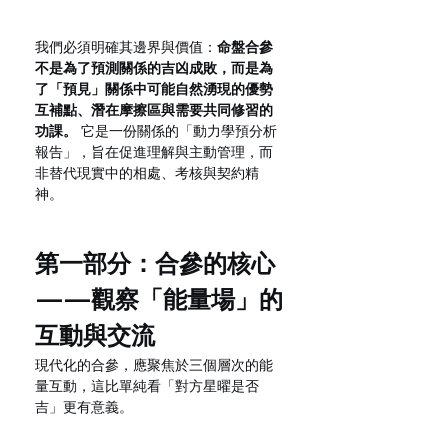
我們必須明確其邊界與價值：
命盤合參
不是為了預測關係的吉凶成敗，而是為
了「預見」關係中可能自然湧現的優勢
互補點、潛在摩擦區與需要共同修習的
功課。
 它是一份關係的「動力學預分析
報告」，旨在促進理解與主動管理，而
非替代現實中的相處、考核與契約精
神。
第一部分：合參的核心
——觀察「能量場」的
互動與交流
現代化的合參，應聚焦於三個層次的能
量互動，這比單純看「對方星曜是否
吉」更有意義。