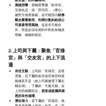
能受益」的共贏格局
。
風險預警
：需極度警惕「財帛宮」
互相化忌，或「田宅宮」（庫位）
被對方煞星衝破，這可能預示
財務
觀念嚴重衝突、利潤分配糾紛或公
司資產管理風險
。這並非不能合
作，而是必須在契約中對此有極其
明確、細緻的規定。
2. 上司與下屬：聚焦「官祿
宮」與「交友宮」的上下流
通
良性互動
：上司的「官祿宮」吉星
雲集，且下屬的命宮或官祿宮特質
能補其不足（如上司紫微需下屬左
輔右弼），下屬的「天魁天鉞」在
上司的相關宮位，
易形成提攜與感
恩的良性循環
。
潛在張力
：若下屬的「官祿宮」煞
星直接衝擊上司的「命宮」或「官