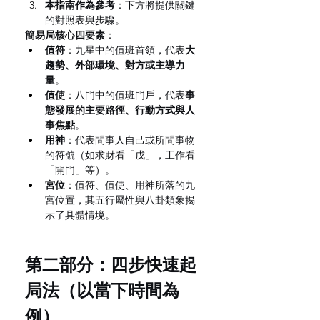
本指南作為參考
：下方將提供關鍵
的對照表與步驟。
簡易局核心四要素
：
值符
：九星中的值班首領，代表
大
趨勢、外部環境、對方或主導力
量
。
值使
：八門中的值班門戶，代表
事
態發展的主要路徑、行動方式與人
事焦點
。
用神
：代表問事人自己或所問事物
的符號（如求財看「戊」，工作看
「開門」等）。
宮位
：值符、值使、用神所落的九
宮位置，其五行屬性與八卦類象揭
示了具體情境。
第二部分：四步快速起
局法（以當下時間為
例）