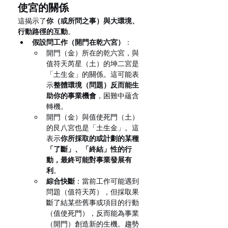
使宮的關係
這揭示了
你（或所問之事）與大環境、
行動路徑的互動
。
假設問工作（開門在乾六宮）
：
開門（金）所在的乾六宮，與
值符天芮星（土）的坤二宮是
「土生金」的關係。這可能表
示
整體環境（問題）反而能生
助你的事業機會
，困難中蘊含
轉機。
開門（金）與值使死門（土）
的艮八宮也是「土生金」。這
表示
你所採取的或計劃的某種
「了斷」、「終結」性的行
動，最終可能對事業發展有
利
。
綜合快斷
：當前工作可能遇到
問題（值符天芮），但採取果
斷了結某些舊事或項目的行動
（值使死門），反而能為事業
（開門）創造新的生機。趨勢