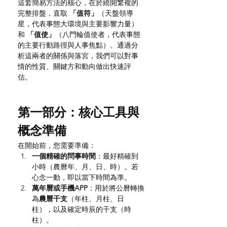
這套簡易方法的核心，在於繞開繁複的
完整排盤，直取 
「值符」
（天盤領導
星，代表事態大環境與主要影響力量）
和 
「值使」
（八門輪值使者，代表事態
的主要行動路徑與人事焦點）。通過分
析這兩者的關係與落宮，我們可以對事
情的性質、關鍵方和動向做出快速評
估。
第一部分：核心工具與
概念準備
在開始前，您需要準備：
一個精確的問事時間
：最好精確到
小時（農曆年、月、日、時）。若
心念一動，即以當下時間為準。
萬年曆或手機APP
：用於將公曆轉換
為
農曆干支
（年柱、月柱、日
柱），以及確定時辰的干支（時
柱）。