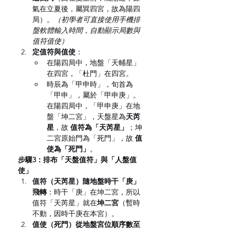
氣在立夏後，屬巽四宮，故為陽四
局）。
（初學者可直接使用手機排
盤軟體輸入時間，自動顯示局數與
值符值使）
定值符與值使
：
在陽四局中，地盤「天輔星」
在四宮，「杜門」在四宮。
時辰為「甲申時」，旬首為
「甲申」，屬於「甲申庚」。
在陽四局中，「甲申庚」在地
盤「坤二宮」，天盤星為
天芮
星
，故 
值符為「天芮星」
；坤
二宮原始門為「死門」，故 
值
使為「死門」
。
步驟3：排布「天盤值符」與「人盤值
使」
值符（天芮星）隨地盤時干「庚」
飛轉
：時干「庚」在坤二宮，所以
值符「天芮星」就在
坤二宮
（暫時
不動，因時干庚在本宮）。
值使（死門）從地盤宮位順序數至