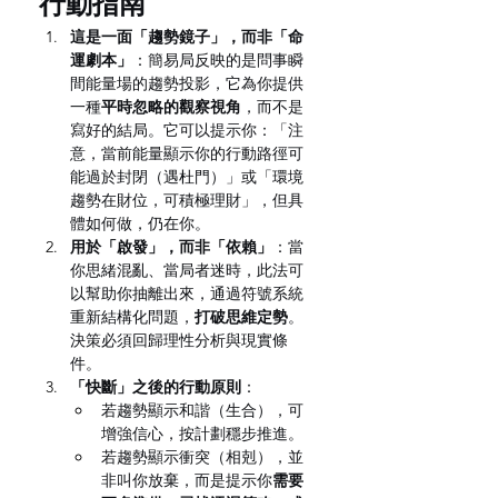
行動指南
這是一面「趨勢鏡子」，而非「命
運劇本」
：簡易局反映的是問事瞬
間能量場的趨勢投影，它為你提供
一種
平時忽略的觀察視角
，而不是
寫好的結局。它可以提示你：「注
意，當前能量顯示你的行動路徑可
能過於封閉（遇杜門）」或「環境
趨勢在財位，可積極理財」，但具
體如何做，仍在你。
用於「啟發」，而非「依賴」
：當
你思緒混亂、當局者迷時，此法可
以幫助你抽離出來，通過符號系統
重新結構化問題，
打破思維定勢
。
決策必須回歸理性分析與現實條
件。
「快斷」之後的行動原則
：
若趨勢顯示和諧（生合），可
增強信心，按計劃穩步推進。
若趨勢顯示衝突（相剋），並
非叫你放棄，而是提示你
需要