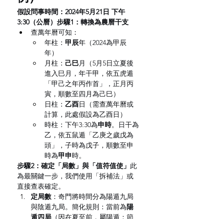
假設問事時間：2024年5月21日 下午
3:30（公曆）步驟1：轉換為農曆干支
查萬年曆可知：
年柱：
甲辰
年（2024為甲辰
年）
月柱：
己巳
月（5月5日立夏後
進入巳月，年干甲，依五虎遁
「甲己之年丙作首」，正月丙
寅，順數至四月為己巳）
日柱：
乙酉
日（需查萬年曆或
計算，此處假設為乙酉日）
時柱：下午3:30為
申時
。日干為
乙，依五鼠遁「乙庚之歲戊為
頭」，子時為戊子，順數至申
時為
甲申
時。
步驟2：確定「局數」與「值符值使」
此
為最關鍵一步，我們使用「拆補法」或
直接查表確定。
定局數
：奇門將時間分為陽遁九局
與陰遁九局。簡化規則：當前為
陽
遁四局
（因在夏至前，屬陽遁；節