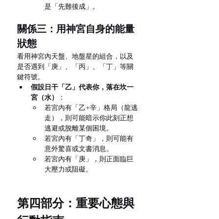
是「先難後成」。
關係三：用神宮自身的能量
狀態
看用神宮內天盤、地盤星的組合，以及
是否遇到「庚」、「丙」、「丁」等關
鍵符號。
假設日干「乙」代表你，落在坎一
宮（水）
：
若宮內有「乙+辛」格局（龍逃
走），則可能暗示你此刻正想
逃避或脫離某個困境。
若宮內有「丁奇」，則可能有
意外驚喜或文書消息。
若宮內有「庚」，則正面臨巨
大壓力或阻礙。
第四部分：重要心態與