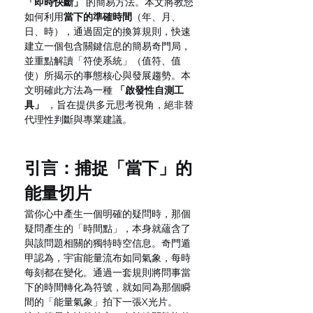
「即時快斷」
 的簡易方法。本文將教您
如何利用
當下的準確時間
（年、月、
日、時），通過固定的換算規則，快速
建立一個包含關鍵信息的簡易奇門局，
並重點解讀「符使系統」（值符、值
使）所揭示的事態核心與發展趨勢。本
文明確此方法為一種 
「啟發性自測工
具」
 ，旨在提供多元思考視角，絕非替
代理性判斷與專業建議。
引言：捕捉「當下」的
能量切片
當你心中產生一個明確的疑問時，那個
疑問產生的「時間點」，本身就蘊含了
與該問題相關的獨特時空信息。奇門遁
甲認為，宇宙能量流布如同氣象，每時
每刻都在變化。通過一套規則將問事當
下的時間轉化為符號，就如同為那個瞬
間的「能量氣象」拍下一張X光片。