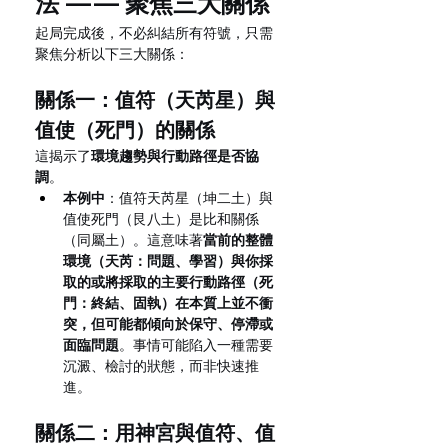
法 —— 聚焦三大關係
起局完成後，不必糾結所有符號，只需
聚焦分析以下三大關係：
關係一：值符（天芮星）與
值使（死門）的關係
這揭示了
環境趨勢與行動路徑是否協
調
。
本例中
：值符天芮星（坤二土）與
值使死門（艮八土）是比和關係
（同屬土）。這意味著
當前的整體
環境（天芮：問題、學習）與你採
取的或將採取的主要行動路徑（死
門：終結、固執）在本質上並不衝
突，但可能都傾向於保守、停滯或
面臨問題
。事情可能陷入一種需要
沉澱、檢討的狀態，而非快速推
進。
關係二：用神宮與值符、值