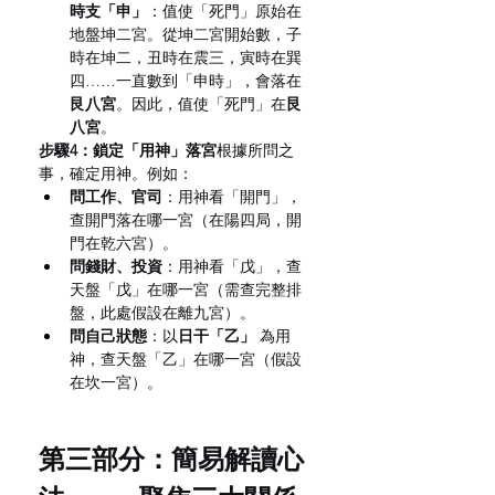
時支「申」
：值使「死門」原始在
地盤坤二宮。從坤二宮開始數，子
時在坤二，丑時在震三，寅時在巽
四……一直數到「申時」，會落在
艮八宮
。因此，值使「死門」在
艮
八宮
。
步驟4：鎖定「用神」落宮
根據所問之
事，確定用神。例如：
問工作、官司
：用神看「開門」，
查開門落在哪一宮（在陽四局，開
門在乾六宮）。
問錢財、投資
：用神看「戊」，查
天盤「戊」在哪一宮（需查完整排
盤，此處假設在離九宮）。
問自己狀態
：以
日干「乙」
 為用
神，查天盤「乙」在哪一宮（假設
在坎一宮）。
第三部分：簡易解讀心