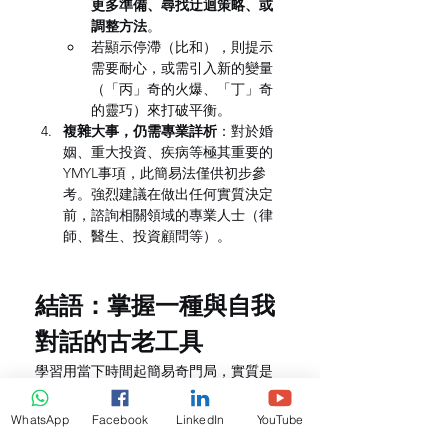
更多準備、尋找迂迴策略、或
調整方法
。
若顯示停滯（比和），則提示
需要耐心，或需引入新的變量
（「丙」奇的火爆、「丁」奇
的靈巧）來打破平衡。
複雜大事，仍需專業詳析
：對於婚
姻、重大投資、疾病等極其重要的
YMYL事項，此簡易法僅供初步參
考。強烈建議在做出任何實質決定
前，諮詢相關領域的專業人士（律
師、醫生、投資顧問等）。
結語：掌握一種與自我
對話的古老工具
學習用當下時間起簡易奇門局，實質是
學習一種與潛意識和直覺深度對話的
結
構化語言
。當你將紛亂的焦慮轉化為
WhatsApp
Facebook
LinkedIn
YouTube
「值符」、「值使」、「用神」這幾個