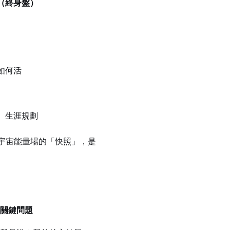
（終身盤）
如何活
、生涯規劃
宇宙能量場的「快照」，是
關鍵問題