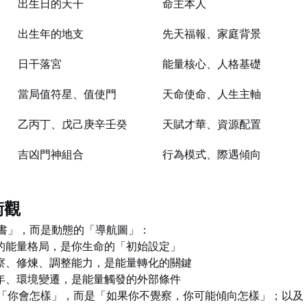
出生日的天干
命主本人
出生年的地支
先天福報、家庭背景
日干落宮
能量核心、人格基礎
當局值符星、值使門
天命使命、人生主軸
乙丙丁、戊己庚辛壬癸
天賦才華、資源配置
吉凶門神組合
行為模式、際遇傾向
衡觀
書」，而是動態的「導航圖」：
的能量格局，是你生命的「初始設定」
察、修煉、調整能力，是能量轉化的關鍵
年、環境變遷，是能量觸發的外部條件
「你會怎樣」，而是「如果你不覺察，你可能傾向怎樣」；以及