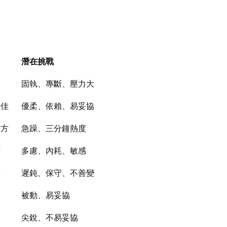
潛在挑戰
當
固執、專斷、壓力大
際佳
優柔、依賴、易妥協
大方
急躁、三分鐘熱度
著
多慮、內耗、敏感
實
遲鈍、保守、不善變
劃
被動、易妥協
尖銳、不易妥協