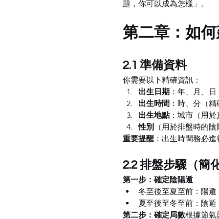
題，你可以成為怎樣」。
第二章：如何
2.1 準備資料
你需要以下精確資訊：
出生日期
：年、月、日
出生時間
：時、分（精
出生地點
：城市（用於
性別
（用於排盤時的陰
重要提醒
：出生時間務必進
2.2 排盤步驟（簡
第一步：確定陰陽遁
冬至後至夏至前：陽遁
夏至後至冬至前：陰遁
第二步：確定局數
根據節氣