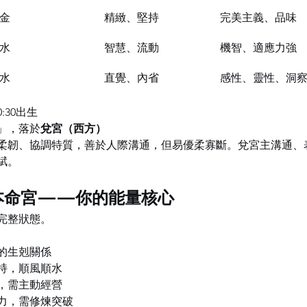
金
精緻、堅持
完美主義、品味
水
智慧、流動
機智、適應力強
水
直覺、內省
感性、靈性、洞
:30出生
」，落於
兌宮（西方）
柔韌、協調特質，善於人際溝通，但易優柔寡斷。兌宮主溝通、
賦。
視本命宮——你的能量核心
完整狀態。
的生剋關係
持，順風順水
，需主動經營
力，需修煉突破