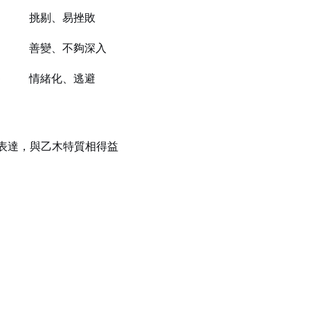
挑剔、易挫敗
善變、不夠深入
察
情緒化、逃避
表達，與乙木特質相得益