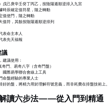
）
戊己庚辛壬癸丁丙乙，按陰陽遁順逆排入九宮
據時辰確定值符星，隨之轉動
定值使門，隨之轉動
大值符，其餘按陰陽遁順逆排列
代表命主本人
代表先天福報
建議
，建議使用：
真奇門、易奇八字（含奇門盤）
、國際易學聯合會線上工具
門命盤經驗的專業人士
排好的盤，將精力用於理解符號意義，而非耗費在排盤技術上。
解讀六步法——從入門到精通