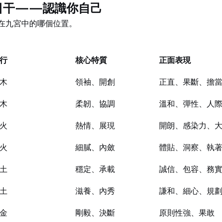
位日干——認識你自己
在九宮中的哪個位置。
行
核心特質
正面表現
木
領袖、開創
正直、果斷、擔
木
柔韌、協調
溫和、彈性、人
火
熱情、展現
開朗、感染力、
火
細膩、內斂
體貼、洞察、執
土
穩定、承載
誠信、包容、務
土
滋養、內秀
謙和、細心、規
金
剛毅、決斷
原則性強、果敢