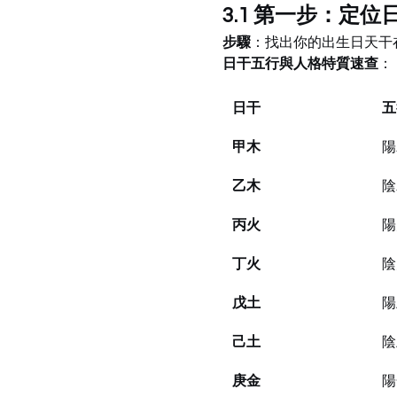
3.1 第一步：定
步驟
：找出你的出生日天干
日干五行與人格特質速查
：
日干
五
甲木
陽
乙木
陰
丙火
陽
丁火
陰
戊土
陽
己土
陰
庚金
陽