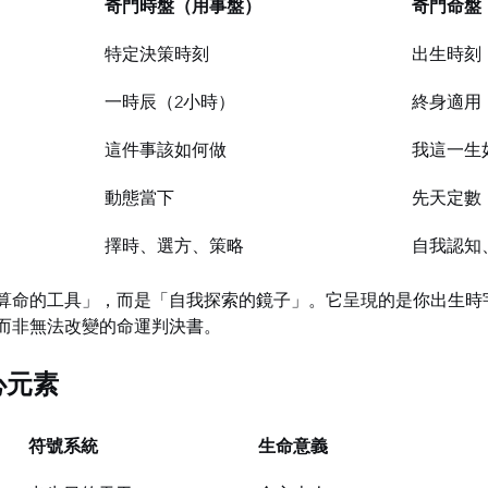
奇門時盤（用事盤）
奇門命盤
特定決策時刻
出生時刻
一時辰（2小時）
終身適用
這件事該如何做
我這一生
動態當下
先天定數
擇時、選方、策略
自我認知
算命的工具」，而是「自我探索的鏡子」。它呈現的是你出生時
而非無法改變的命運判決書。
心元素
符號系統
生命意義