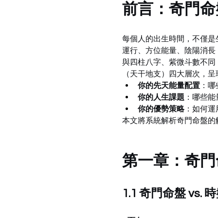
前言：奇門命
每個人的出生時間，不僅是
運行、方位能量、陰陽消長
與四柱八字、紫微斗數不同
（天干地支）四大層次，呈
你的先天能量配置
：哪
你的人生課題
：哪些能
你的優勢策略
：如何運
本文將系統解析奇門命盤的
第一章：奇門
1.1 奇門命盤 vs