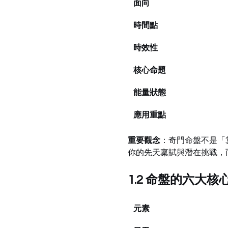
面向
時間點
時效性
核心命題
能量狀態
應用重點
重要觀念
：奇門命盤不是「
你的先天稟賦與潛在挑戰，
1.2 命盤的六大核
元素