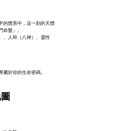
甲的體系中，這一刻的天體
門命盤」。
）、人和（八神）、靈性
專屬於你的生命密碼。
地圖