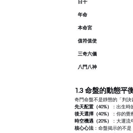
日干
年命
本命宮
值符值使
三奇六儀
八門八神
1.3 命盤的動態平
奇門命盤不是靜態的「判決
先天配置（40%）
：出生時
後天選擇（40%）
：你的覺
時空機遇（20%）
：大運流
核心心法
：命盤揭示的不是