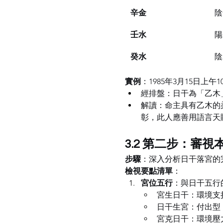
辛金
陰
壬水
陽
癸水
陰
實例
：1985年3月15日上午10
經排盤：日干為「乙木
解讀：命主具有乙木的
彰，此人應善用語言天
3.2 第二步：審
步驟
：深入分析日干落宮的
檢視要點清單
：
宮位五行
：與日干五行
宮生日干：環境支
日干生宮：付出型
宮克日干：環境壓