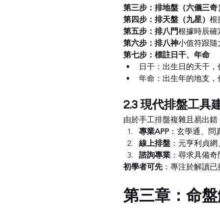
第三步：排地盤（六儀三奇
第四步：排天盤（九星）
根
第五步：排八門
根據時辰確
第六步：排八神
小值符跟隨
第七步：標註日干、年命
日干：出生日的天干，
年命：出生年的地支，
2.3 現代排盤工具
由於手工排盤複雜且易出錯
專業APP
：玄學通、問
線上排盤
：元亨利貞網
諮詢專業
：尋求具備奇
初學者可先
：專注於解讀已
第三章：命盤