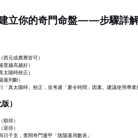
建立你的奇門命盤——步驟詳
（西元或農曆皆可）
確度越高越好）
真太陽時校正）
陽遁判斷）
行「真太陽時」校正，並考慮「夏令時間」因素。建議使用專業
化版）
（順排）
（逆排）
與日干支，查閱奇門遁甲「陰陽遁局數表」