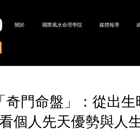
關於
國際風水命理學院
媒體報導
「奇門命盤」：從出生
看個人先天優勢與人