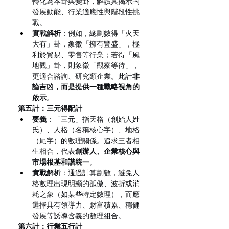
轉化為本卦與變卦，解讀其揭示的
發展動能、行業適應性與階段性挑
戰。
實戰解析
：例如，總劃數得「火天
大有」卦，象徵「擁有豐盛」，極
利於貿易、零售等行業；若得「風
地觀」卦，則象徵「觀察等待」，
更適合諮詢、研究類企業。此計
非
論吉凶，而是提供一種戰略視角的
啟示
。
第五計：三元得配計
要義
：「三元」指天格（創始人姓
氏）、人格（名稱核心字）、地格
（尾字）的數理關係。追求三者相
生相合，代表
創辦人、企業核心與
市場根基和諧統一
。
實戰解析
：通過計算劃數，避免人
格數理出現明顯的孤傲、波折或消
耗之象（如某些特定數理），而應
選擇具有領導力、財富積累、穩健
發展等誘導含義的數理組合。
第六計：行業五行計