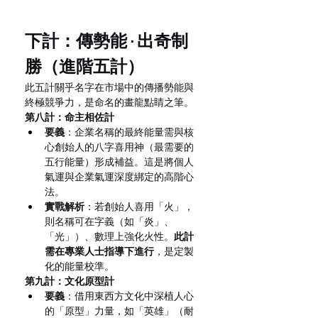
下計：傳勢能 · 出奇制
勝（進階五計）
此五計關乎名字在市場中的傳播勢能與
終極競爭力，是命名的畫龍點睛之筆。
第八計：命主相佐計
要義
：企業名稱的最終能量需與核
心創始人的八字喜用神（最需要的
五行能量）形成補益。這是將個人
氣運與企業氣運深度綁定的高階心
法。
實戰解析
：若創始人喜用「火」，
則名稱可在字義（如「炎」、
「光」）、數理上強化火性。
此計
需在專業人士指導下進行
，是定製
化的能量校準。
第九計：文化原型計
要義
：借用東西方文化中深植人心
的「原型」力量，如「英雄」（耐