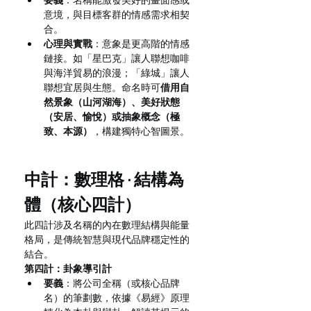
要義
：名稱能激發美好的畫面感或
意境，與目標客群的情感需求相契
合。
心理與實戰
：意象是更高階的情感
鏈接。如「星巴克」讓人聯想咖啡
與海洋貿易的浪漫；「綠城」讓人
聯想宜居與生態。命名時可
借用自
然景象（山河湖海）、美好狀態
（安居、愉悅）或抽象概念（極
致、本源）
，構建獨特心智圖景。
中計：數理格 · 結構為
體（核心四計）
此四計涉及名稱的內在數理結構與能量
格局，是傳統智慧與現代品牌穩定性的
結合。
第四計：卦象導引計
要義
：將公司全稱（或核心品牌
名）的筆劃數，依據《易經》原理