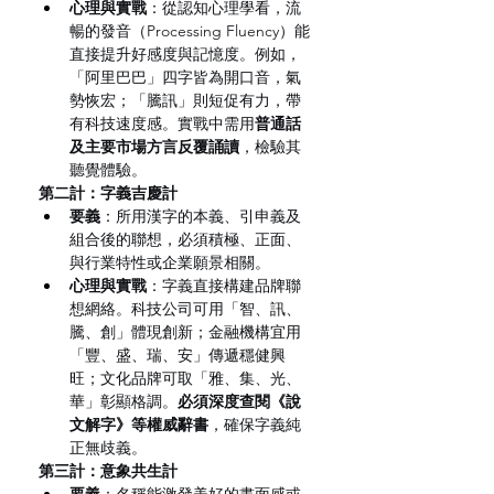
心理與實戰
：從認知心理學看，流
暢的發音（Processing Fluency）能
直接提升好感度與記憶度。例如，
「阿里巴巴」四字皆為開口音，氣
勢恢宏；「騰訊」則短促有力，帶
有科技速度感。實戰中需用
普通話
及主要市場方言反覆誦讀
，檢驗其
聽覺體驗。
第二計：字義吉慶計
要義
：所用漢字的本義、引申義及
組合後的聯想，必須積極、正面、
與行業特性或企業願景相關。
心理與實戰
：字義直接構建品牌聯
想網絡。科技公司可用「智、訊、
騰、創」體現創新；金融機構宜用
「豐、盛、瑞、安」傳遞穩健興
旺；文化品牌可取「雅、集、光、
華」彰顯格調。
必須深度查閱《說
文解字》等權威辭書
，確保字義純
正無歧義。
第三計：意象共生計