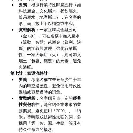
要義
：根據行業特性歸屬五行（如
科技屬金、文化屬木、餐飲屬火、
貿易屬水、地產屬土），在名字的
形、義、數上予以補益或中和。
實戰解析
：一家互聯網金融公司
（金+水），可在名稱中融入屬水
（流動、智慧）或屬金（鋒利、決
斷）的字義與數理，強化行業屬
性；一家火鍋店（火），則可加入
屬土（包容、穩定）的元素，避免
火過旺。
第七計：氣運流轉計
要義
：考慮名稱在未來至少二十年
內的時空適應性，避免使用時效性
過強或容易過時的詞彙。
實戰解析
：名字應具備一定的
經典
性與包容性
，能容納企業未來的業
務擴展。避免使用「2020」、「納
米」等時限或技術性太強的詞，多
採用「雲、智、源、生態」等具有
持久生命力的概念。