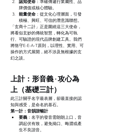
認知使命
：準確傳遞行業屬性、品
牌價值或核心體驗。
能量使命
：從文化心理層面，引發
積極、興旺、可信的潛意識聯想。
「玄商十二計」正是圍繞這三大使命，
將看似玄妙的傳統智慧，轉化為可執
行、可驗證的現代品牌創建工具。我們
將恪守E-E-A-T原則，以理性、實用、可
操作的方式展開，絕不涉及無根據的玄
幻之談。
上計：形音義 · 攻心為
上（基礎三計）
此三計關乎名字最表層，卻最直接的認
知與感受，是命名的基石。
第一計：音韻諧暢計
要義
：名字的發音需朗朗上口，音
調起伏有致，避免拗口、晦澀或產
生不良諧音。