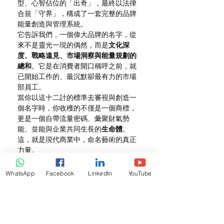
型、心智佔位的「出奇」，最終以法律
合規「守界」，構成了一套完整的品牌
能量創造與管理系統。
它告訴我們，一個偉大品牌的名字，從
來不是靈光一現的偶然，而是
文化深
度、戰略遠見、市場洞察與能量規劃的
總和
。它是在消費者開口稱呼之前，就
已開始工作的、最沉默卻最有力的市場
部員工。
當你以這十二計的標準去審視與創造一
個名字時，你收穫的不僅是一個商標，
更是一個自帶流量密碼、彙聚財氣勢
能、並能與企業共同生長的
生命體
。
這，就是現代商業中，命名藝術的真正
力量。
WhatsApp
Facebook
LinkedIn
YouTube
核心價值與聲明
：本文提出的「玄商十
二計」命名體系，是融合傳統文化符號
學、現代品牌營銷學與認知心理學的綜
合性方法論探討，旨在為企業主提供一
種更為立體、更具文化深度的命名思考