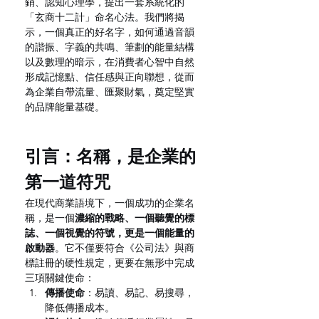
銷、認知心理學，提出一套系統化的
「玄商十二計」命名心法。我們將揭
示，一個真正的好名字，如何通過音韻
的諧振、字義的共鳴、筆劃的能量結構
以及數理的暗示，在消費者心智中自然
形成記憶點、信任感與正向聯想，從而
為企業自帶流量、匯聚財氣，奠定堅實
的品牌能量基礎。
引言：名稱，是企業的
第一道符咒
在現代商業語境下，一個成功的企業名
稱，是一個
濃縮的戰略、一個聽覺的標
誌、一個視覺的符號，更是一個能量的
啟動器
。它不僅要符合《公司法》與商
標註冊的硬性規定，更要在無形中完成
三項關鍵使命：
傳播使命
：易讀、易記、易搜尋，
降低傳播成本。