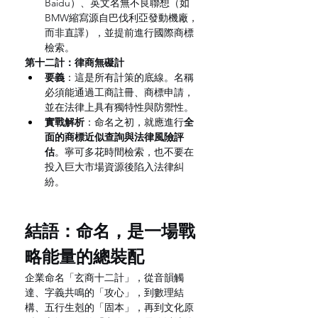
Baidu）、英文名無不良聯想（如
BMW縮寫源自巴伐利亞發動機廠，
而非直譯），並提前進行國際商標
檢索。
第十二計：律商無礙計
要義
：這是所有計策的底線。名稱
必須能通過工商註冊、商標申請，
並在法律上具有獨特性與防禦性。
實戰解析
：命名之初，就應進行
全
面的商標近似查詢與法律風險評
估
。寧可多花時間檢索，也不要在
投入巨大市場資源後陷入法律糾
紛。
結語：命名，是一場戰
略能量的總裝配
企業命名「玄商十二計」，從音韻觸
達、字義共鳴的「攻心」，到數理結
構、五行生剋的「固本」，再到文化原