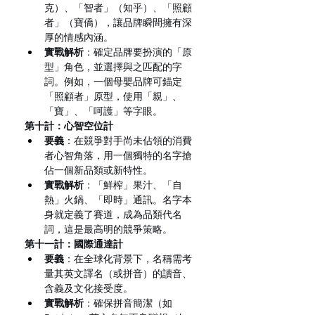
克）、「智者」（知乎）、「照顧
者」（寶僑），讓品牌瞬間擁有深
厚的情感內涵。
實戰解析
：確定品牌要扮演的「原
型」角色，並選擇與之匹配的字
詞。例如，一個母嬰品牌可錨定
「照顧者」原型，使用「親」、
「寶」、「呵護」等字眼。
第十計：心智空位計
要義
：在競爭對手尚未佔領的消費
者心智角落，用一個獨特的名字搶
佔一個新品類或新特性。
實戰解析
：「鮮榨」果汁、「自
熱」火鍋、「即時」通訊。名字本
身就定義了賽道，成為品類代名
詞，這是最高明的競爭策略。
第十一計：國際通達計
要義
：在全球化背景下，名稱需考
量其英文譯名（或拼音）的讀音、
含義及文化接受度。
實戰解析
：確保拼音簡潔（如