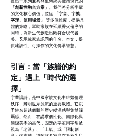
提出一系列兼具尊重傳統與擁抱現代的 
「創新性融合方案」
。我們將分析字輩
的文化核心價值，並從 
「字音、字義、
字形、使用場景」
 等多個維度，提供具
體的策略，幫助家族在延續香火倫序的
同時，為新生代創造出既符合現代審
美、又承載家族認同的佳名。本文，提
供建設性、可操作的文化傳承智慧。
引言：當「族譜的約
定」遇上「時代的選
擇」
字輩譜詩，是中國家族文化中維繫倫理
秩序、辨明世系源流的重要載體。它賦
予姓名超越個體的歷史縱深感與集體歸
屬感。然而，在講求個性化、國際化與
簡潔美學的當代，固定的字輩用字常被
視為「老派」、「土氣」或「限制創
意」的束縛，導致許多家庭在為新生兒