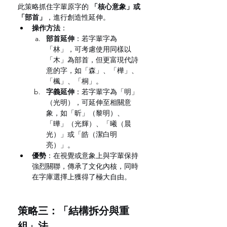
此策略抓住字輩原字的 
「核心意象」或
「部首」
，進行創造性延伸。
操作方法
：
部首延伸
：若字輩字為
「林」，可考慮使用同樣以
「木」為部首，但更富現代詩
意的字，如「森」、「樺」、
「楓」、「桐」。
字義延伸
：若字輩字為「明」
（光明），可延伸至相關意
象，如「昕」（黎明）、
「曄」（光輝）、「曦（晨
光）」或「皓（潔白明
亮）」。
優勢
：在視覺或意象上與字輩保持
強烈關聯，傳承了文化內核，同時
在字庫選擇上獲得了極大自由。
策略三：「結構拆分與重
組」法