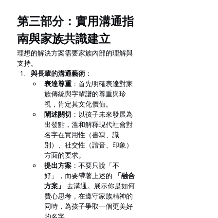
第三部分：實用溝通指
南與家族共識建立
理想的解決方案需要家族內部的理解與
支持。
與長輩的溝通藝術
：
表達尊重
：首先明確表達對家
族傳統與字輩譜的尊重與珍
視，肯定其文化價值。
闡述關切
：以孩子未來發展為
出發點，溫和解釋現代社會對
名字在實用性（書寫、識
別）、社交性（諧音、印象）
方面的要求。
提出方案
：不要只說「不
好」，而要帶著上述的 
「融合
方案」
 去溝通。展示你是如何
費心思考，在遵守家族精神的
同時，為孩子爭取一個更美好
的名字。