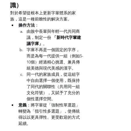
識）
對於希望從根本上更新字輩體系的家
族，這是一種前瞻性的解決方案。
操作方法
：
由族中長輩與年輕一代共同商
議，制定一份 
「新時代字輩建
議字庫」
。
字庫不再是一個固定的字序，
而是為每一代提供一組（例如5-
10個）經過精心挑選、兼具傳
統美德與現代美感的漢字。
同一代的家族成員，從這組字
中自由選擇一個使用，既保持
了同代的關聯性（共用同一組
文化符號），又賦予了充分的
個性選擇空間。
意義
：將字輩從「強制性單選題」
轉變為「指引性多選題」，使傳統
得以以更具彈性、更受歡迎的方式
延續。