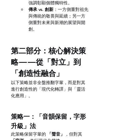
強調彰顯個體獨特性。
傳承 vs. 創新
：一方側重對祖先
與傳統的敬畏與延續；另一方
側重對未來與新潮的展望與開
創。
第二部分：核心解決策
略——從「對立」到
「創造性融合」
以下策略並非全盤推翻字輩，而是對其
進行創造性的「現代化轉譯」與「靈活
化應用」。
策略一：「音韻保留，字形
升級」法
此策略保留字輩的 
「聲音」
，但對其 