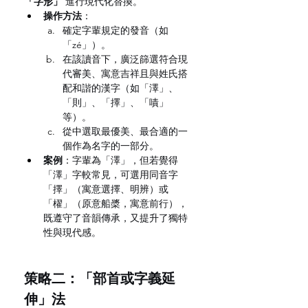
「字形」
 進行現代化替換。
操作方法
：
確定字輩規定的發音（如
「zé」）。
在該讀音下，廣泛篩選符合現
代審美、寓意吉祥且與姓氏搭
配和諧的漢字（如「澤」、
「則」、「擇」、「嘖」
等）。
從中選取最優美、最合適的一
個作為名字的一部分。
案例
：字輩為「澤」，但若覺得
「澤」字較常見，可選用同音字
「擇」（寓意選擇、明辨）或
「櫂」（原意船槳，寓意前行），
既遵守了音韻傳承，又提升了獨特
性與現代感。
策略二：「部首或字義延
伸」法