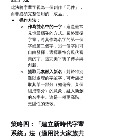
此法將字輩字視為一個創作「元件」，
而非必須完整使用的「成品」。
操作方法
：
作為雙名中的一字
：這是最常
見也最穩妥的方式。嚴格遵循
字輩，將其作為名字的第一個
字或第二個字，另一個字則可
自由發揮，選擇最符合現代審
美的字。這完美平衡了傳承與
創新。
提取元素融入新名
：對於特別
難以處理的字輩字，可考慮提
取其某一部分（如偏旁、某個
組成部分）的意象，融入新創
的名字中。這是一種更高階、
更隱性的致敬。
策略四：「建立新時代字輩
系統」法（適用於大家族共