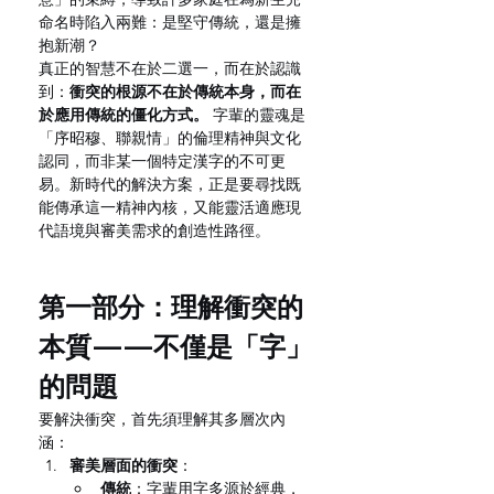
命名時陷入兩難：是堅守傳統，還是擁
抱新潮？
真正的智慧不在於二選一，而在於認識
到：
衝突的根源不在於傳統本身，而在
於應用傳統的僵化方式。
 字輩的靈魂是
「序昭穆、聯親情」的倫理精神與文化
認同，而非某一個特定漢字的不可更
易。新時代的解決方案，正是要尋找既
能傳承這一精神內核，又能靈活適應現
代語境與審美需求的創造性路徑。
第一部分：理解衝突的
本質——不僅是「字」
的問題
要解決衝突，首先須理解其多層次內
涵：
審美層面的衝突
：
傳統
：字輩用字多源於經典，