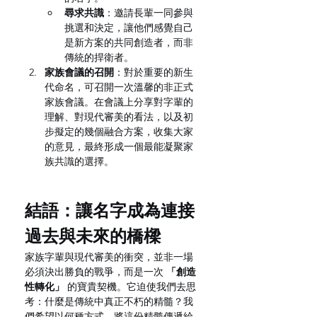
尋求共識
：邀請長輩一同參與
挑選和決定，讓他們感覺自己
是新方案的共同創造者，而非
傳統的捍衛者。
家族會議的召開
：對於重要的新生
代命名，可召開一次溫馨的非正式
家族會議。在會議上分享對字輩的
理解、對現代審美的看法，以及初
步擬定的幾個融合方案，收集大家
的意見，最終形成一個最能凝聚家
族共識的選擇。
結語：讓名字成為連接
過去與未來的橋樑
家族字輩與現代審美的衝突，並非一場
必須決出勝負的戰爭，而是一次 
「創造
性轉化」
 的寶貴契機。它迫使我們去思
考：什麼是傳統中真正不朽的精髓？我
們希望以何種方式，將這份精髓傳遞給