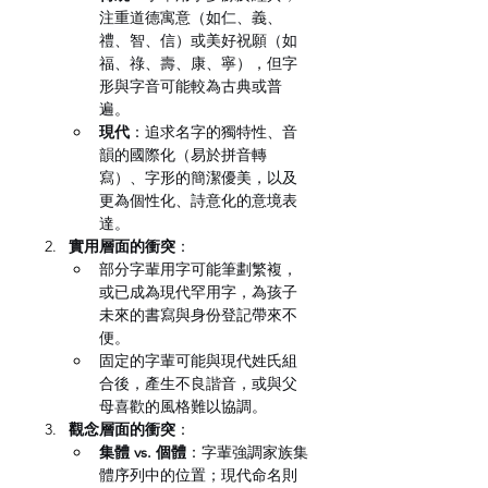
注重道德寓意（如仁、義、
禮、智、信）或美好祝願（如
福、祿、壽、康、寧），但字
形與字音可能較為古典或普
遍。
現代
：追求名字的獨特性、音
韻的國際化（易於拼音轉
寫）、字形的簡潔優美，以及
更為個性化、詩意化的意境表
達。
實用層面的衝突
：
部分字輩用字可能筆劃繁複，
或已成為現代罕用字，為孩子
未來的書寫與身份登記帶來不
便。
固定的字輩可能與現代姓氏組
合後，產生不良諧音，或與父
母喜歡的風格難以協調。
觀念層面的衝突
：
集體 vs. 個體
：字輩強調家族集
體序列中的位置；現代命名則