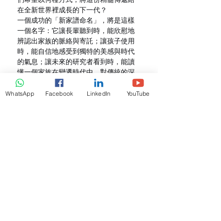
在全新世界裡成長的下一代？
一個成功的「新家譜命名」，將是這樣
一個名字：它讓長輩聽到時，能欣慰地
辨認出家族的脈絡與寄託；讓孩子使用
時，能自信地感受到獨特的美感與時代
的氣息；讓未來的研究者看到時，能讀
懂一個家族在變遷時代中，對傳統的深
情守望與對創新的智慧包容。
這便是新時代的家族智慧——不是簡單
WhatsApp
Facebook
LinkedIn
YouTube
地複製過去，而是有意識地、充滿愛
地，為傳統注入新的生命力，讓家族的
根脈，在現代性的土壤中，開出屬於這
個時代的繁花。
核心價值與聲明
：本文探討的家族字輩
與現代命名之融合策略，是基於文化傳
承與當代社會實踐的建設性思考，旨在
提供解決現實困境的參考思路。所有建
議均需結合具體家庭情況、家族共識及
對子女的個人祝願靈活運用。
我們尊重