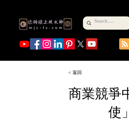
< 返回
商業競爭
使