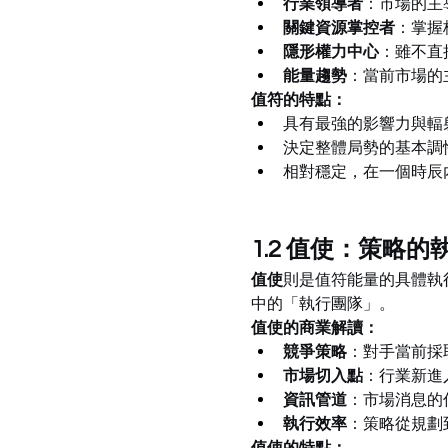
行業領導者
：市場的主
關鍵資源掌控者
：掌握
隱形權力中心
：雖不直
能量趨勢
：當前市場的
值符的特點：
具有最強的影響力與輻
決定整體局勢的基本調
相對穩定，在一個時辰
1.2 值使：策略
值使
則是值符能量的具體執
中的「執行團隊」。
值使的商業解讀：
競爭策略
：對手當前採
市場切入點
：行業新進
資訊管道
：市場消息的
執行效率
：策略從規劃
值使的特點：