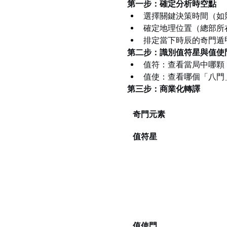
第一步：確定分析時空點
選擇關鍵決策時間（如
確定地理位置（總部所
排定當下時辰的奇門遁
第二步：識別值符星與值使
值符：查看當局中哪顆
值使：查看哪個「八門
第三步：商業化轉譯
奇門元素
值符星
值使門