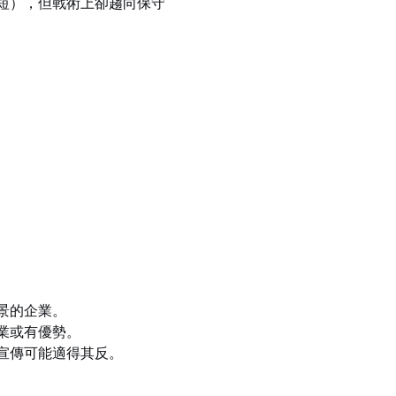
短），但戰術上卻趨向保守
景的企業。
業或有優勢。
宣傳可能適得其反。