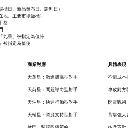
競標日、新品發布日、談判日）
在地、主要市場坐標）
甲盤
門
「九星」被指定為值符
」被指定為值使
商業對應
具體表現
天蓬星：激進擴張型對手
不惜成本
天芮星：問題導向型對手
專攻對方
天沖星：快速行動型對手
閃電戰術
天輔星：資源支持型對手
背靠強大
休門：暫緩觀望策略
按兵不動