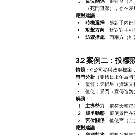
宮位關係
：值符宮（木
（死門阻滯），存在矛
應對建議
：
時機選擇
：趁對手內部
攻擊方向
：針對對手可
防禦措施
：西南方（坤
3.2 案例二：投
情境
：C公司參與政府標案
奇門分析
（開標日上午辰時
值符：天輔星（資源支
值使：景門（宣傳造勢
解讀
：
主導勢力
：值符天輔星
競爭動態
：值使景門在
宮位關係
：值使宮（金
應對建議
：
資源對接
：重點公關南