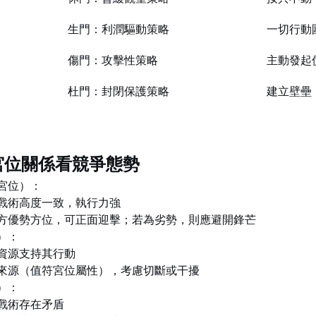
生門：利潤驅動策略
一切行動
傷門：攻擊性策略
主動發起
杜門：封閉保護策略
建立壁壘
的宮位關係看競爭態勢
宮位）：
戰術高度一致，執行力強
方優勢方位，可正面迎擊；若為劣勢，則應避開鋒芒
）：
資源支持其行動
來源（值符宮位屬性），考慮切斷或干擾
）：
戰術存在矛盾