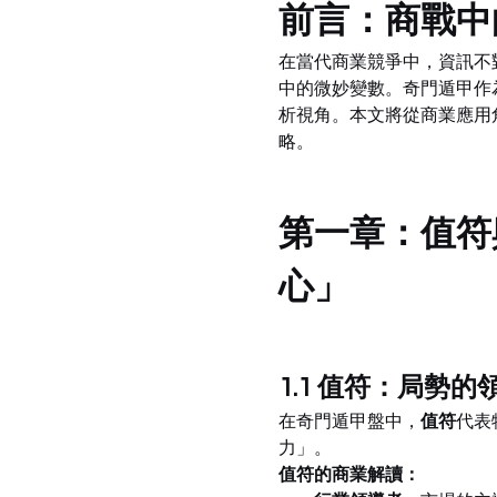
前言：商戰中
在當代商業競爭中，資訊不
中的微妙變數。奇門遁甲作
析視角。本文將從商業應用
略。
第一章：值符
心」
1.1 值符：局勢
在奇門遁甲盤中，
值符
代表
力」。
值符的商業解讀：