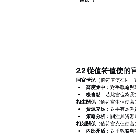
2.2 從值符值使
同宮情況
（值符值使在同一
高度集中
：對手戰略與
機會點
：若此宮位為我
相生關係
（值符宮生值使宮
資源充足
：對手有足夠
策略分析
：關注其資源
相剋關係
（值符宮克值使宮
內部矛盾
：對手戰略與