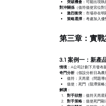
突破機會
：可能出現執
對沖關係
（值符值使宮位對
激烈衝突
：市場存在明
策略選擇
：考慮加入優
第三章：實戰
3.1 案例一：新
情境
：A公司計劃下月發布
奇門分析
（假設分析日為農
值符：天芮星（問題導
值使：死門（阻滯策略
解讀
：
對手狀態
：值符天芮星
對手策略
：值使死門顯