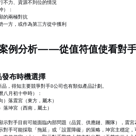
行不力、資源不到位的情況
沖）：
顯的兩極對抗
勢一方，或作為第三方從中獲利
案例分析——從值符值使看對
產品發布時機選擇
新品，得知主要競爭對手B公司也有類似產品計劃。
曆八月初十申時）：
向）落震宮（東方，屬木）
）落坤宮（西南，屬土）
顯示對手目前可能面臨內部問題（品質、供應鏈、團隊），震宮
示對手可能採取「拖延」或「設置障礙」的策略，坤宮主穩定，