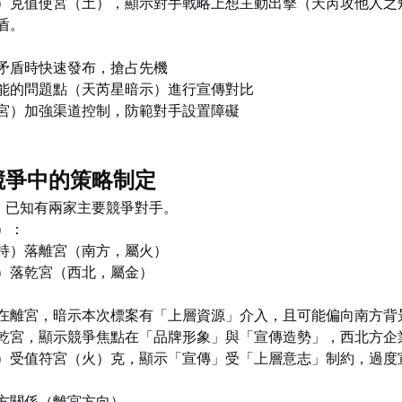
）克值使宮（土），顯示對手戰略上想主動出擊（天芮攻他人之
盾。
矛盾時快速發布，搶占先機
能的問題點（天芮星暗示）進行宣傳對比
宮）加強渠道控制，防範對手設置障礙
標競爭中的策略制定
，已知有兩家主要競爭對手。
）：
持）落離宮（南方，屬火）
）落乾宮（西北，屬金）
在離宮，暗示本次標案有「上層資源」介入，且可能偏向南方背
乾宮，顯示競爭焦點在「品牌形象」與「宣傳造勢」，西北方企
）受值符宮（火）克，顯示「宣傳」受「上層意志」制約，過度
方關係（離宮方向）