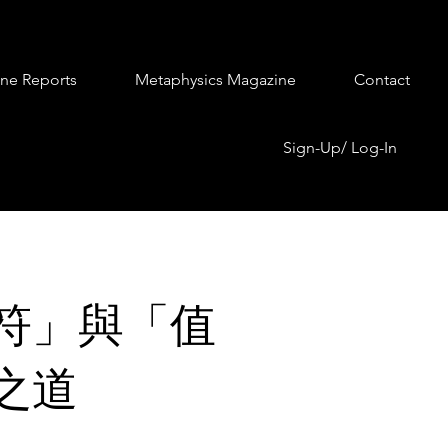
ine Reports
Metaphysics Magazine
Contact
Sign-Up/ Log-In
符」與「值
之道