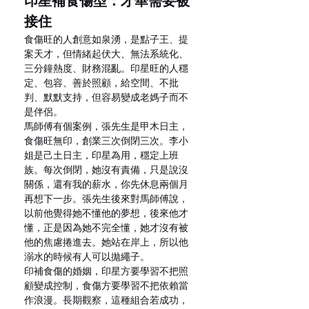
印星補食傷型：才華需要被
接住
食傷旺的人創意如泉湧，是點子王、提
案天才，但情緒起伏大、無法系統化、
三分鐘熱度、財務混亂。印星旺的人穩
定、包容、善於照顧，給空間、不批
判、默默支持，但容易變成老媽子而不
是伴侶。
馬師傅有個案例，張先生是甲木日主，
食傷旺無印，創業三次倒閉三次。李小
姐是己土日主，印星為用，穩定上班
族。每次倒閉，她沒有責備，只是說沒
關係，還有我的薪水，你先休息兩個月
再想下一步。張先生後來對馬師傅說，
以前他覺得她不懂他的夢想，後來他才
懂，正是因為她不完全懂，她才沒有被
他的焦慮捲進去。她站在岸上，所以他
溺水的時候有人可以拋繩子。
印補食傷的婚姻，印星方要學習不把照
顧變成控制，食傷方要學習不把依賴當
作浪漫。長期觀察，這種組合若成功，