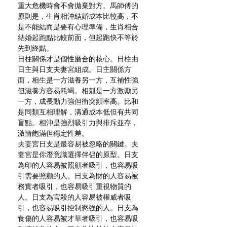
重大危機時會不會拋棄對方。馬師傅的
原則是，生肖相沖結婚成本比較高，不
是不能結而是要有心理準備，生肖相合
結婚起跑點比較前面，但起跑快不等於
先到終點。
日柱關係才是個性磨合的核心。日柱由
日主與日支夫妻宮組成。日主關係方
面，相生是一方滋養另一方，互補性強
但滋養方容易耗竭。相剋是一方激勵另
一方，成長動力強但衝突頻率高。比和
是同類互相理解，溝通成本低但有共同
盲點。相沖是強烈吸引力與排斥並存，
激情飽滿但穩定性差。
夫妻宮日支是最容易被忽略的關鍵。夫
妻宮是你潛意識選擇伴侶的原型。日支
為印的人容易被照顧者吸引，也容易吸
引需要照顧的人。日支為財的人容易被
務實者吸引，也容易吸引重視物質的
人。日支為官殺的人容易被權威者吸
引，也容易吸引控制慾強的人。日支為
食傷的人容易被才華者吸引，也容易吸