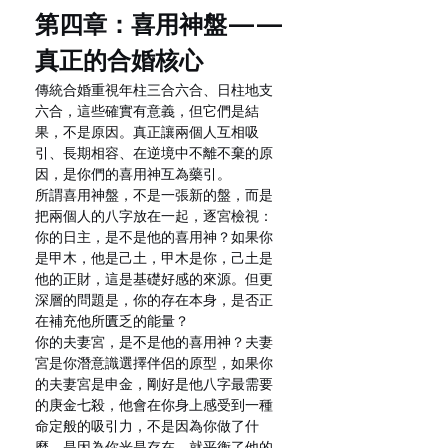
第四章：喜用神盤——
真正的合婚核心
傳統合婚重視年柱三合六合、日柱地支
六合，這些確實有意義，但它們是結
果，不是原因。真正讓兩個人互相吸
引、長期相容、在逆境中不離不棄的原
因，是你們的喜用神互為藥引。
所謂喜用神盤，不是一張新的盤，而是
把兩個人的八字放在一起，逐宮檢視：
你的日主，是不是他的喜用神？如果你
是甲木，他是己土，甲木是你，己土是
他的正財，這是基礎好感的來源。但更
深層的問題是，你的存在本身，是否正
在補充他所匱乏的能量？
你的夫妻宮，是不是他的喜用神？夫妻
宮是你潛意識選擇伴侶的原型，如果你
的夫妻宮是申金，剛好是他八字最需要
的庚金七殺，他會在你身上感受到一種
命定般的吸引力，不是因為你做了什
麼，是因為你光是存在，就平衡了他的