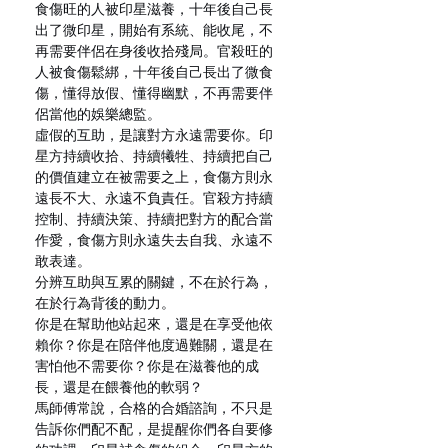
食傷旺的人被印星滋養，十年後自己長
出了微印星，開始有系統、能收尾，不
再需要伴侶在身後收拾殘局。官殺旺的
人被食傷鬆綁，十年後自己長出了微食
傷，懂得放假、懂得幽默，不再需要伴
侶當他的娛樂總監。
虛假的互助，是讓對方永遠需要你。印
星方持續收拾、持續犧牲、持續把自己
的價值建立在被需要之上，食傷方則永
遠長不大、永遠不負責任。官殺方持續
控制、持續決策、持續把對方的配合當
作愛，食傷方則永遠失去自我、永遠不
敢表達。
分辨互助與互累的關鍵，不在於行為，
在於行為背後的動力。
你是在幫助他站起來，還是在享受他依
賴你？你是在陪伴他度過難關，還是在
害怕他不需要你？你是在滋養他的成
長，還是在餵養他的軟弱？
馬師傅常說，合格的合婚諮詢，不只是
告訴你們配不配，是提醒你們各自要修