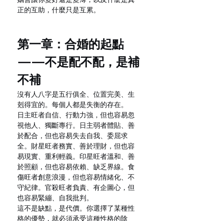
正的互助，什麼只是互累。
第一章：合婚的起點
——不是配不配，是補
不補
沒有人八字是五行俱全、位置完美、生
剋得宜的。每個人都是失衡的存在。
日主旺者自信、行動力強，但也容易忽
視他人、獨斷專行。日主弱者體貼、善
於配合，但也容易失去自我、委屈求
全。財星旺者務實、善於理財，但也容
易現實、重利輕義。印星旺者溫和、善
於照顧，但也容易依賴、缺乏界線。食
傷旺者創意浪漫，但也容易情緒化、不
守紀律。官殺旺者負責、有企圖心，但
也容易緊繃、自我批判。
這不是缺點，是代價。你選擇了某種性
格的優勢，就必須承受這種性格的陰