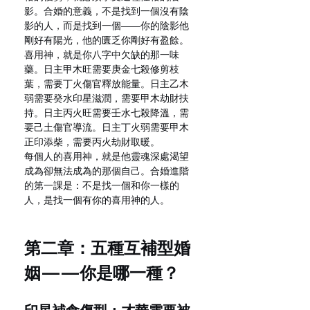
影。合婚的意義，不是找到一個沒有陰
影的人，而是找到一個——你的陰影他
剛好有陽光，他的匱乏你剛好有盈餘。
喜用神，就是你八字中欠缺的那一味
藥。日主甲木旺需要庚金七殺修剪枝
葉，需要丁火傷官釋放能量。日主乙木
弱需要癸水印星滋潤，需要甲木劫財扶
持。日主丙火旺需要壬水七殺降溫，需
要己土傷官導流。日主丁火弱需要甲木
正印添柴，需要丙火劫財取暖。
每個人的喜用神，就是他靈魂深處渴望
成為卻無法成為的那個自己。合婚進階
的第一課是：不是找一個和你一樣的
人，是找一個有你的喜用神的人。
第二章：五種互補型婚
姻——你是哪一種？