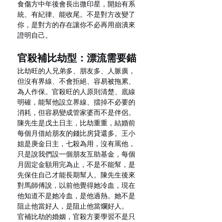
食傷方中年後會長出微印星，開始有系
統、有紀律、能收尾。不是對方改變了
你，是對方的存在讓你不必再用崩潰來
證明自己。
官殺補比劫型：漂流需要錨
比劫旺的人兄弟多、朋友多、人脈廣，
但沒有界線、不會拒絕、容易被拖累、
為人作保。官殺旺的人原則清楚、底線
明確，能幫他設立界線、擋掉不必要的
消耗，但容易變成管家婆而不是伴侶。
陳先生是戊土日主，比劫重重，結婚前
每個月借給朋友的錢比房貸還多。王小
姐是庚金日主，七殺為用，沒有罵他，
只是說我們設一個朋友互助基金，每個
月固定金額用完為止，不是不能幫，是
先保住自己才能長期幫人。陳先生後來
對馬師傅說，以前他覺得她冷血，現在
他知道不是她冷血，是他過熱。她不是
阻止他當好人，是阻止他當爛好人。
官補比劫的婚姻，官殺方要學習不是只