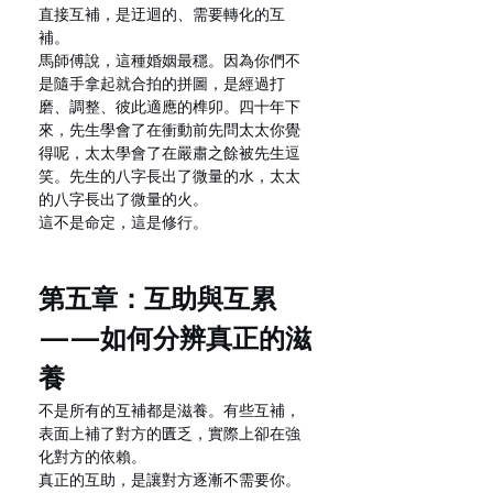
直接互補，是迂迴的、需要轉化的互
補。
馬師傅說，這種婚姻最穩。因為你們不
是隨手拿起就合拍的拼圖，是經過打
磨、調整、彼此適應的榫卯。四十年下
來，先生學會了在衝動前先問太太你覺
得呢，太太學會了在嚴肅之餘被先生逗
笑。先生的八字長出了微量的水，太太
的八字長出了微量的火。
這不是命定，這是修行。
第五章：互助與互累
——如何分辨真正的滋
養
不是所有的互補都是滋養。有些互補，
表面上補了對方的匱乏，實際上卻在強
化對方的依賴。
真正的互助，是讓對方逐漸不需要你。