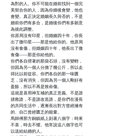
為對的人。你不可能在婚前找到一個完
美契合你的人，因為你婚後會變，他也
會變。真正決定婚姻長久與否的，不是
婚前你們有多合，是婚後你們有多願意
為彼此調整。
你原局沒有印星，但婚姻四十年，你長
出了微印星——那是他給你的。他原局
沒有食傷，但婚姻四十年，他長出了微
食傷——那是你給他的。
你們各自揹著的那袋石頭，沒有變輕，
但因為另一個人分擔了幾公斤，所以走
得比以前從容。你們各自的那一味匱
乏，沒有消失，但因為另一個人剛好有
盈餘，所以不再是致命傷。
這就是喜用神互補的真正意義。不是誰
拯救誰，不是誰改造誰，是你們在漫長
的共同生活中，逐漸長出對方曾經擁有
的、自己曾經匱乏的能量。
馬師傅那方銅鎮紙上刻著八個字：時來
不喜，時去不懼。他常說這八個字也可
以送給結婚的人。