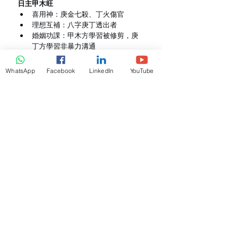
日主甲木旺
喜用神：庚金七殺、丁火傷官
理想互補：八字庚丁透出者
婚姻功課：甲木方學習被修剪，庚
丁方學習非暴力溝通
日主乙木弱
喜用神：癸水印星、甲木劫財
WhatsApp
Facebook
LinkedIn
YouTube
理想互補：八字癸甲透出者
婚姻功課：乙木方學習站立，癸甲
方學習不越俎代庖
日主丙火旺
喜用神：壬水七殺、己土傷官
理想互補：八字壬己透出者
婚姻功課：丙火方學習降溫，壬己
方學習不被熱情燙傷
日主丁火弱
喜用神：甲木正印、丙火劫財
理想互補：八字甲丙透出者
婚姻功課：丁火方學習取暖，甲丙
方學習耐心添柴
日主戊土旺