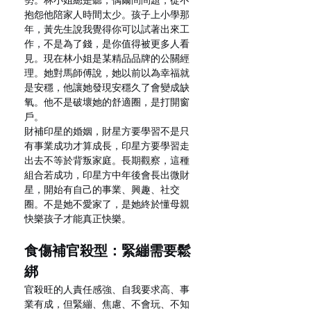
勢。林小姐總是聽，偶爾問問題，從不
抱怨他陪家人時間太少。孩子上小學那
年，黃先生說我覺得你可以試著出來工
作，不是為了錢，是你值得被更多人看
見。現在林小姐是某精品品牌的公關經
理。她對馬師傅說，她以前以為幸福就
是安穩，他讓她發現安穩久了會變成缺
氧。他不是破壞她的舒適圈，是打開窗
戶。
財補印星的婚姻，財星方要學習不是只
有事業成功才算成長，印星方要學習走
出去不等於背叛家庭。長期觀察，這種
組合若成功，印星方中年後會長出微財
星，開始有自己的事業、興趣、社交
圈。不是她不愛家了，是她終於懂母親
快樂孩子才能真正快樂。
食傷補官殺型：緊繃需要鬆
綁
官殺旺的人責任感強、自我要求高、事
業有成，但緊繃、焦慮、不會玩、不知