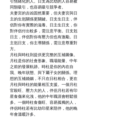
引情緒化的人。日支為比劫的人容易被
同類吸引，也容易吸引競爭者。
夫妻宮的吉凶固然重要，但夫妻宮與日
主的生剋關係更關鍵。日支生日主，伴
侶對你有實際的滋養。日主生日支，你
對伴侶付出較多，需注意平衡。日支剋
日主，伴侶對你有壓力但也有激勵。日
主剋日支，你主導關係，需注意尊重對
方。
月柱與時柱則提供更完整的互補圖像。
月柱是你的社會形象、職場能量、中年
之前的發展軌跡。時柱是你的內在自
我、晚年狀態、與下屬子女的關係。理
想的互補婚姻，不只在日柱相合，更在
月柱與時柱的能量相互支援。一個月柱
官殺旺、壓力大的人，伴侶月柱若有印
星食傷來化洩，他的中年職涯會輕鬆很
多。一個時柱食傷旺、容易孤獨的人，
伴侶時柱若有比劫印星來陪伴，他的晚
年會溫暖許多。