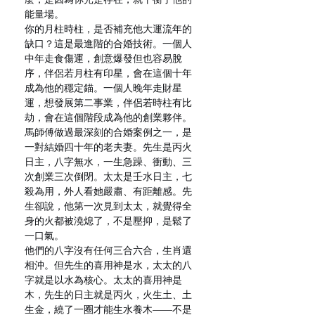
能量場。
你的月柱時柱，是否補充他大運流年的
缺口？這是最進階的合婚技術。一個人
中年走食傷運，創意爆發但也容易脫
序，伴侶若月柱有印星，會在這個十年
成為他的穩定錨。一個人晚年走財星
運，想發展第二事業，伴侶若時柱有比
劫，會在這個階段成為他的創業夥伴。
馬師傅做過最深刻的合婚案例之一，是
一對結婚四十年的老夫妻。先生是丙火
日主，八字無水，一生急躁、衝動、三
次創業三次倒閉。太太是壬水日主，七
殺為用，外人看她嚴肅、有距離感。先
生卻說，他第一次見到太太，就覺得全
身的火都被澆熄了，不是壓抑，是鬆了
一口氣。
他們的八字沒有任何三合六合，生肖還
相沖。但先生的喜用神是水，太太的八
字就是以水為核心。太太的喜用神是
木，先生的日主就是丙火，火生土、土
生金，繞了一圈才能生水養木——不是