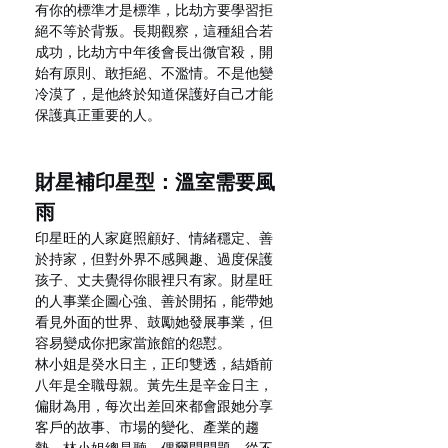
有你的標準才是標準，比劫方要學習拒
絕不等於背叛。長期觀察，這種組合若
成功，比劫方中年後會長出微官殺，開
始有原則、敢拒絕、不濫情。不是他變
冷漠了，是他終於知道保護好自己才能
保護真正重要的人。
財星補印星型：溫室需要風
雨
印星旺的人家庭照顧好、情緒穩定、善
於持家，但對外界不感興趣、過度保護
孩子、丈夫覺得你眼裡只有家。財星旺
的人事業企圖心強、善於開拓，能帶她
看見外面的世界、鼓勵她發展事業，但
容易變成你把家當旅館的怨懟。
林小姐是癸水日主，正印雙透，結婚前
八年是全職母親。黃先生是辛金日主，
偏財為用，每次出差回來都會跟她分享
客戶的故事、市場的變化、產業的趨