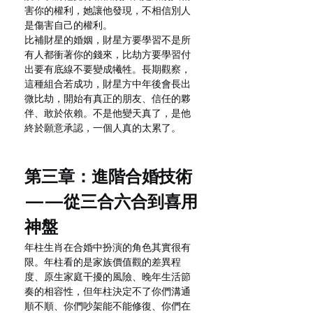
害你的權利，她讓他發現，不相信別人
是傷害自己的權利。
比補財星的婚姻，財星方要學習不是所
有人都衝著你的錢來，比劫方要學習付
出要有底線不要變成犧牲。長期觀察，
這種組合若成功，財星方中年後會長出
微比劫，開始有真正的朋友、信任的夥
伴、敢於依賴。不是他變天真了，是他
終於願意承認，一個人真的太累了。
第三章：進階合婚技術
——從三合六合到喜用
神盤
年柱生肖在合婚中扮演的角色其實很有
限。年柱看的是家族價值觀的差異程
度、原生家庭干擾的風險、晚年生活節
奏的相容性，但年柱決定不了你們溝通
順不順、你們吵架能不能修復、你們在