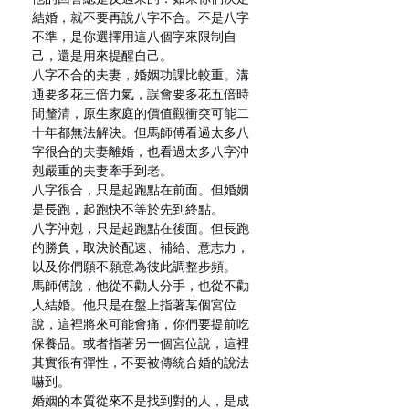
結婚，就不要再說八字不合。不是八字
不準，是你選擇用這八個字來限制自
己，還是用來提醒自己。
八字不合的夫妻，婚姻功課比較重。溝
通要多花三倍力氣，誤會要多花五倍時
間釐清，原生家庭的價值觀衝突可能二
十年都無法解決。但馬師傅看過太多八
字很合的夫妻離婚，也看過太多八字沖
剋嚴重的夫妻牽手到老。
八字很合，只是起跑點在前面。但婚姻
是長跑，起跑快不等於先到終點。
八字沖剋，只是起跑點在後面。但長跑
的勝負，取決於配速、補給、意志力，
以及你們願不願意為彼此調整步頻。
馬師傅說，他從不勸人分手，也從不勸
人結婚。他只是在盤上指著某個宮位
說，這裡將來可能會痛，你們要提前吃
保養品。或者指著另一個宮位說，這裡
其實很有彈性，不要被傳統合婚的說法
嚇到。
婚姻的本質從來不是找到對的人，是成