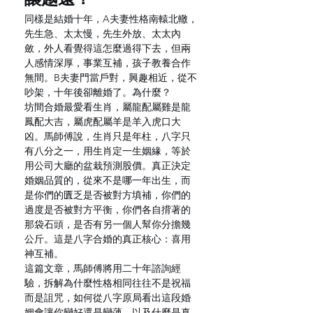
同樣是結婚十年，A夫妻性格南轅北轍，
先生急、太太慢，先生外放、太太內
斂，外人看覺得這怎麼過得下去，但兩
人感情深厚，事業互補，孩子教養合作
無間。B夫妻門當戶對，興趣相近，從不
吵架，十年後卻離婚了。為什麼？
坊間合婚最愛看生肖，屬龍配屬雞是龍
鳳配大吉，屬虎配屬羊是羊入虎口大
凶。馬師傅說，生肖只是年柱，八字只
有八分之一，用生肖定一生姻緣，等於
用公司大廳的盆栽預測股價。真正決定
婚姻品質的，從來不是哪一年出生，而
是你們的匱乏是否被對方填補，你們的
過度是否被對方平衡，你們各自揹著的
那袋石頭，是否有另一個人幫你分擔幾
公斤。這是八字合婚的真正核心：喜用
神互補。
這篇文章，馬師傅將用二十年諮詢經
驗，拆解為什麼性格相同往往不是祝福
而是詛咒，如何從八字原局看出這段婚
姻會讓你變好還是變薄，以及什麼是真