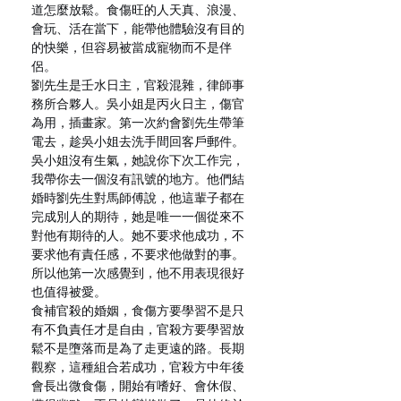
道怎麼放鬆。食傷旺的人天真、浪漫、
會玩、活在當下，能帶他體驗沒有目的
的快樂，但容易被當成寵物而不是伴
侶。
劉先生是壬水日主，官殺混雜，律師事
務所合夥人。吳小姐是丙火日主，傷官
為用，插畫家。第一次約會劉先生帶筆
電去，趁吳小姐去洗手間回客戶郵件。
吳小姐沒有生氣，她說你下次工作完，
我帶你去一個沒有訊號的地方。他們結
婚時劉先生對馬師傅說，他這輩子都在
完成別人的期待，她是唯一一個從來不
對他有期待的人。她不要求他成功，不
要求他有責任感，不要求他做對的事。
所以他第一次感覺到，他不用表現很好
也值得被愛。
食補官殺的婚姻，食傷方要學習不是只
有不負責任才是自由，官殺方要學習放
鬆不是墮落而是為了走更遠的路。長期
觀察，這種組合若成功，官殺方中年後
會長出微食傷，開始有嗜好、會休假、