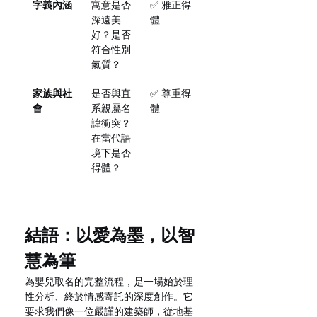
字義內涵
寓意是否
✅ 雅正得
深遠美
體
好？是否
符合性別
氣質？
家族與社
是否與直
✅ 尊重得
會
系親屬名
體
諱衝突？
在當代語
境下是否
得體？
結語：以愛為墨，以智
慧為筆
為嬰兒取名的完整流程，是一場始於理
性分析、終於情感寄託的深度創作。它
要求我們像一位嚴謹的建築師，從地基