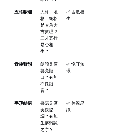
五格數理
人格、地
✅ 吉數相
格、總格
生
是否為大
吉數理？
三才五行
是否相
生？
音律聲韻
朗讀是否
✅ 悅耳無
響亮順
瑕
口？有無
不良諧
音？
字形結構
書寫是否
✅ 美觀易
美觀協
識
調？有無
生僻難認
之字？