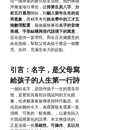
現一個專業的嬰兒取名流程。我們將循
序漸進地引導您，從
排算生辰八字、分
析五行喜用
開始，到
融入當年生肖的吉
祥意象
，再精準考究
姓名學中的三才五
格數理配置
，最後嚴格審視
名字的音律
美感、字形結構與現代語境下的寓意
，
旨在提供一套理性、周全且充滿愛意的
命名指南，幫助父母為孩子奠定一個響
亮、吉祥、充滿生命力的起點。
引言：名字，是父母寫
給孩子的人生第一行詩
一個好名字，是陪伴孩子一生的聲音符
號，是塑造其最初自我認同的文化鏡
像，也承載著家族傳承與時代氣息。在
信息紛雜的今天，為寶寶取名需要一套
清晰、可靠的「航海圖」，以避免陷入
片面或商業化的誤導。本文將提供的，
正是這樣一份
系統性、可操作、且以兒