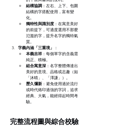
結構協調
：左右、上下、包圍
結構的字搭配使用，富有變
化。
獨特性與識別度
：在寓意美好
的前提下，可適度選用不那麼
氾濫的字，提升名字的獨特氣
質。
字義內涵「三重境」
：
本義吉祥
：每個單字的含義需
純正、積極。
組合寓意深
：名字整體傳達出
美好的意境、品格或志趣（如
「沐晴」、「澤謙」）。
歷久彌新
：避免使用過於流行
或時代烙印過強的字詞，追求
經典、大氣，能經得起時間考
驗。
完整流程圖與綜合校驗