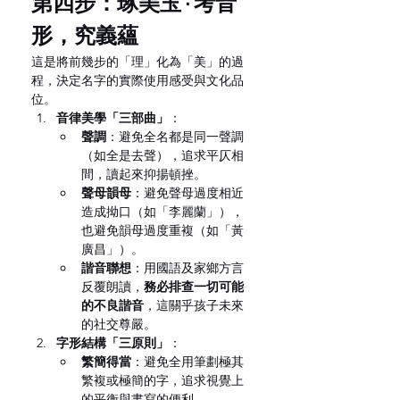
第四步：琢美玉 · 考音
形，究義蘊
這是將前幾步的「理」化為「美」的過
程，決定名字的實際使用感受與文化品
位。
音律美學「三部曲」
：
聲調
：避免全名都是同一聲調
（如全是去聲），追求平仄相
間，讀起來抑揚頓挫。
聲母韻母
：避免聲母過度相近
造成拗口（如「李麗蘭」），
也避免韻母過度重複（如「黃
廣昌」）。
諧音聯想
：用國語及家鄉方言
反覆朗讀，
務必排查一切可能
的不良諧音
，這關乎孩子未來
的社交尊嚴。
字形結構「三原則」
：
繁簡得當
：避免全用筆劃極其
繁複或極簡的字，追求視覺上
的平衡與書寫的便利。