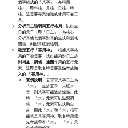
個字組成的「八字」（亦稱四
柱），即年柱、月柱、日柱、時
柱。這需要專業知識或使用可靠工
具。
分析日主強弱與五行格局
：以出生
日的天干（即「日主」）為核心，
分析其他七個字對其的生扶與剋耗
關係，判斷其旺衰強弱。
確定五行「喜用神」
：根據八字格
局的平衡需要，找出能夠對日主起
到
補益、調候、通關
作用的五行元
素。這即是取名時需要重點考慮融
入的 
「喜用神」
。
實例說明
：若寶寶八字日主為
「木」，生於夏季，火旺木
焚，則八字可能過於燥熱。此
時，「水」元素可以滋潤調
候，「木」元素可以扶助自
身，因此「水」和「木」很可
能就是其喜用神。取名時應優
先考慮帶有「水」、「木」意