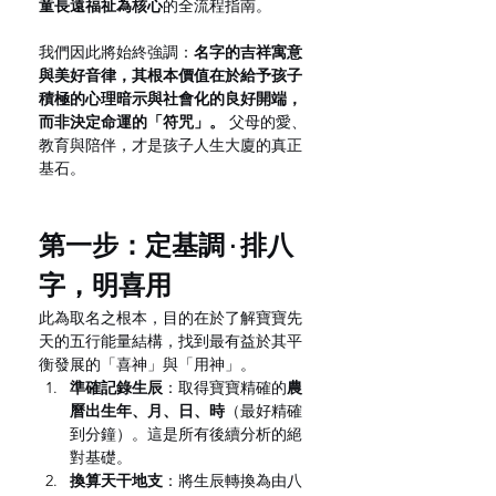
童長遠福祉為核心
的全流程指南。
我們因此將始終強調：
名字的吉祥寓意
與美好音律，其根本價值在於給予孩子
積極的心理暗示與社會化的良好開端，
而非決定命運的「符咒」。
 父母的愛、
教育與陪伴，才是孩子人生大廈的真正
基石。
第一步：定基調 · 排八
字，明喜用
此為取名之根本，目的在於了解寶寶先
天的五行能量結構，找到最有益於其平
衡發展的「喜神」與「用神」。
準確記錄生辰
：取得寶寶精確的
農
曆出生年、月、日、時
（最好精確
到分鐘）。這是所有後續分析的絕
對基礎。
換算天干地支
：將生辰轉換為由八