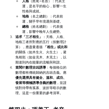
人格
（姓尾+名首）：代表主
運，是名字的核心，影響一生
性格與成就。
地格
（名之總劃）：代表前
運，關乎早年境遇與基礎。
總格
（姓名總劃）：代表後
運，影響中晚年人生總勢。
追求「三才相生」
：天格、人格、
地格三者所對應的五行（按數理計
算），應盡量遵循 
「相生」或比和
的關係（如木生火、火生土），避
免相剋（如金克木、木克土），以
期達到內在能量的流暢與和諧。
查閱81數理吉凶誘導
：每個格位的
數理都有傳統歸納的吉凶含義。應
優先選擇具有健全、溫和、成功、
發展等積極誘導含義的數理
，並謹
慎對待帶有孤寡、波折等暗示的數
理。這是一份重要的參考清單。