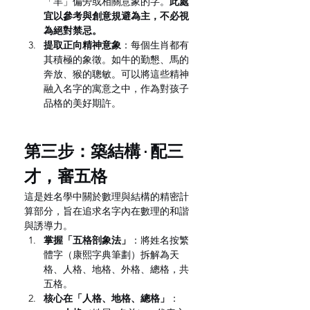
「羊」偏旁或相關意象的字。
此處
宜以參考與創意規避為主，不必視
為絕對禁忌。
提取正向精神意象
：每個生肖都有
其積極的象徵。如牛的勤懇、馬的
奔放、猴的聰敏。可以將這些精神
融入名字的寓意之中，作為對孩子
品格的美好期許。
第三步：築結構 · 配三
才，審五格
這是姓名學中關於數理與結構的精密計
算部分，旨在追求名字內在數理的和諧
與誘導力。
掌握「五格剖象法」
：將姓名按繁
體字（康熙字典筆劃）拆解為天
格、人格、地格、外格、總格，共
五格。
核心在「人格、地格、總格」
：