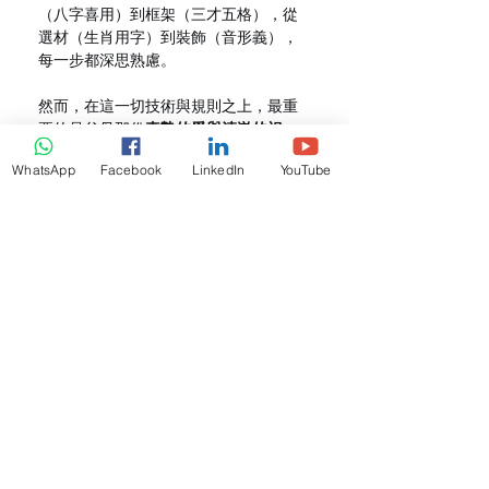
（八字喜用）到框架（三才五格），從
選材（生肖用字）到裝飾（音形義），
每一步都深思熟慮。
然而，在這一切技術與規則之上，最重
要的是父母那份
真摯的愛與清澈的祝
願
。一個好名字，應當是這種愛與智慧
WhatsApp
Facebook
LinkedIn
YouTube
的結晶——它既能在命理層面為孩子的
人生航船調整一個有利的初始風向，更
能在漫長歲月裡，每當孩子聽到、寫下
自己的名字時，都能感受到其中蘊含的
溫暖力量、文化底蘊與無限可能。
願每位父母都能通過這個系統的流程，
為自己的寶貝找到那個獨一無二、終生
受用的好名字。這份禮物，將是孩子穿
越人生風景時，第一個且永不褪色的標
籤。
核心價值與重要聲明
：本文提供的嬰兒
取名流程，整合了傳統姓名學文化與現