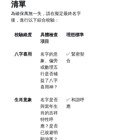
清單
為確保萬無一失，請在擬定最終名字
後，進行以下綜合校驗：
校驗維度
具體檢查
理想標準
項目
八字喜用
名字的意
✅ 緊密契
象、偏旁
合
或數理五
行是否補
益了八字
喜用神？
生肖意象
名字是否
✅ 和諧呼
與當年生
應
肖的吉祥
特性呼
應？是否
已規避明
顯沖害？