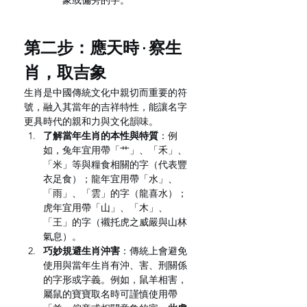
象或偏旁的字。
第二步：應天時 · 察生
肖，取吉象
生肖是中國傳統文化中親切而重要的符
號，融入其當年的吉祥特性，能讓名字
更具時代的親和力與文化韻味。
了解當年生肖的本性與特質
：例
如，兔年宜用帶「艹」、「禾」、
「米」等與糧食相關的字（代表豐
衣足食）；龍年宜用帶「水」、
「雨」、「雲」的字（龍喜水）；
虎年宜用帶「山」、「木」、
「王」的字（襯托虎之威嚴與山林
氣息）。
巧妙規避生肖沖害
：傳統上會避免
使用與當年生肖有沖、害、刑關係
的字形或字義。例如，鼠羊相害，
屬鼠的寶寶取名時可謹慎使用帶