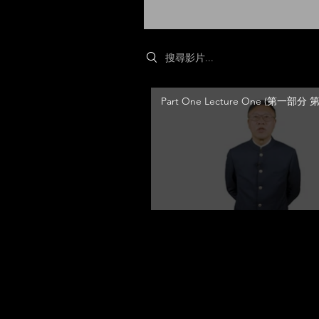
Search videos
Part One Lecture One (第一部分