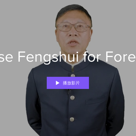
se Fengshui for Fore
播放影片