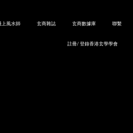
綫上風水師
玄商雜誌
玄商數據庫
聯繫
註冊/ 登錄香港玄學學會