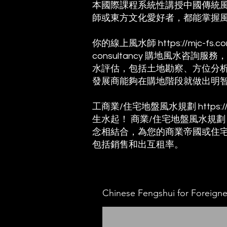
本國際課程系統性講授中國傳統
師或東方文化愛好者，都能掌握
你的線上風水師
https://mjc-fs.c
consultancy
購地風水咨詢服務，
水評估，包括土地勘察、方位分
發展商能夠在購地階段就做出明
工商業/住宅地盤風水規劃
https:
生水起！ 商業/住宅地盤風水規
念相結合，為您的商業帝國或住宅
包括銷售和出互租率。
Chinese Fengshui for Foreigne